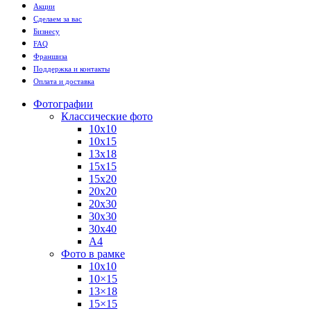
Акции
Сделаем за вас
Бизнесу
FAQ
Франшиза
Поддержка и контакты
Оплата и доставка
Фотографии
Классические фото
10х10
10х15
13х18
15х15
15х20
20х20
20х30
30х30
30х40
А4
Фото в рамке
10х10
10×15
13×18
15×15