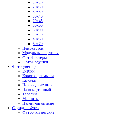
20х20
20х30
30х30
30х40
20х45
30х60
30х90
40х40
40х60
50х70
Пенокартон
Модульные картины
ФотоПостеры
ФотоПодушки
Фотоcувениры
Значки
Коврик для мыши
Кружки
Новогодние шары
Пазл картонный
Тарелки
Магниты
Пазлы магнитные
Одежда с Фото
Футболки детские