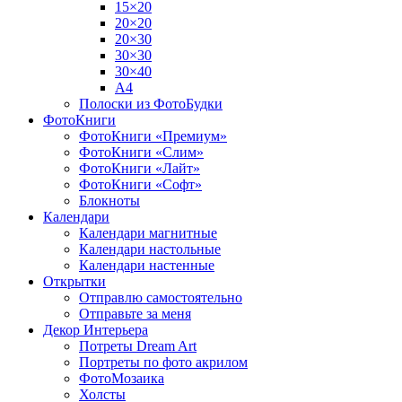
15×20
20×20
20×30
30×30
30×40
A4
Полоски из ФотоБудки
ФотоКниги
ФотоКниги «Премиум»
ФотоКниги «Слим»
ФотоКниги «Лайт»
ФотоКниги «Софт»
Блокноты
Календари
Календари магнитные
Календари настольные
Календари настенные
Открытки
Отправлю самостоятельно
Отправьте за меня
Декор Интерьера
Потреты Dream Art
Портреты по фото акрилом
ФотоМозаика
Холсты