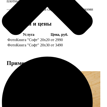
плотные страницы глянцевого журнала.
— Страницы и обложка скреплены металлическими
болтами.
Форматы и цены
Услуга
Цена, руб.
ФотоКнига "Софт" 20х20
от 2990
ФотоКнига "Софт" 20х30
от 3490
Примеры работ