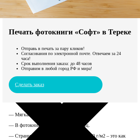
Не нашли Ваш город?
Мы доставляем по всему миру
Печать фотокниги «Софт» в Тереке
Продолжить без города
Отправь в печать за пару кликов!
Согласования по электронной почте. Отвечаем за 24
часа!
Срок выполнения заказа: до 48 часов
Отправим в любой город РФ и мира!
Сделать заказ
— Мягкая ламинированная обложка.
— В фотокниге от 60 до 300 страниц.
— Страницы из бумаги плотностью 170 г/м2 – это как