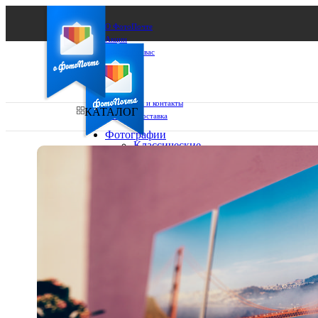
О ФотоПочте
Акции
Сделаем за вас
Бизнесу
FAQ
Франшиза
Поддержка и контакты
КАТАЛОГ
Оплата и доставка
Фотографии
Классические
фото
Ваш город:
10х10
10х15
Ваш регион доставки
13х18
15х15
Выберите из списка:
15х20
20х20
20х30
30х30
30х40
А4
Фото
в