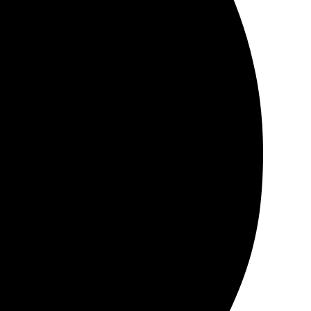
е: удобно и понятно. Фото отпечатали отлично, цвет
тоне, процесс оказался простым и понятным.
ие получилось ярким и четким, так что все ожидания
м!