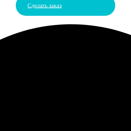
Сделать заказ
ла очень тёмными. Думала, ничего не выйдет, но результат пор
лядит эффектно. Только если отходить подальше, лицо распознаёт