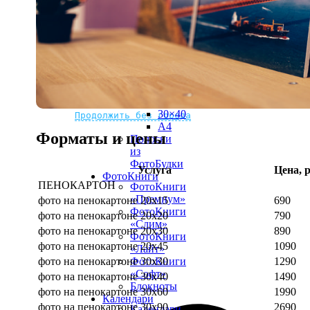
рамке
10х10
10×15
13×18
15×15
15×20
20×20
20×30
Не нашли Ваш город?
Мы доставляем по всему миру
30×30
30×40
Продолжить без города
A4
Форматы и цены
Полоски
из
ФотоБудки
Услуга
Цена, р
ФотоКниги
ПЕНОКАРТОН
ФотоКниги
«Премиум»
фото на пенокартоне 20х15
690
ФотоКниги
фото на пенокартоне 20х20
790
«Слим»
фото на пенокартоне 20х30
890
ФотоКниги
фото на пенокартоне 20х45
1090
«Лайт»
фото на пенокартоне 30х30
1290
ФотоКниги
«Софт»
фото на пенокартоне 30х40
1490
Блокноты
фото на пенокартоне 30х60
1990
Календари
фото на пенокартоне 30х90
2690
Календари