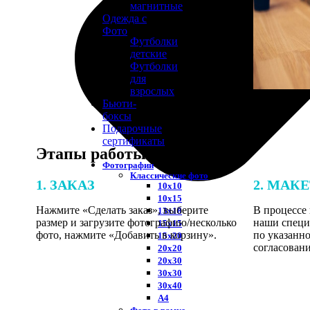
магнитные
Одежда с
Фото
Футболки
детские
Футболки
для
взрослых
Бьюти-
боксы
Подарочные
сертификаты
Этапы работы
Фотографии
Классические фото
1. ЗАКАЗ
2. МАК
10х10
10х15
Нажмите «Сделать заказ», выберите
В процессе 
13х18
размер и загрузите фотографию/несколько
наши специ
15х15
фото, нажмите «Добавить в корзину».
по указанно
15х20
согласовани
20х20
20х30
30х30
30х40
А4