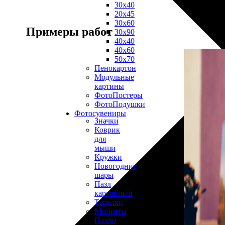
30х40
20х45
30х60
Примеры работ
30х90
40х40
40х60
50х70
Пенокартон
Модульные
картины
ФотоПостеры
ФотоПодушки
Фотоcувениры
Значки
Коврик
для
мыши
Кружки
Новогодние
шары
Пазл
картонный
Тарелки
Магниты
Пазлы