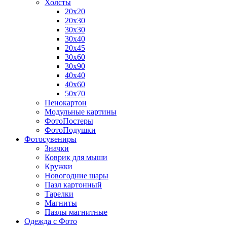
Холсты
20х20
20х30
30х30
30х40
20х45
30х60
30х90
40х40
40х60
50х70
Пенокартон
Модульные картины
ФотоПостеры
ФотоПодушки
Фотоcувениры
Значки
Коврик для мыши
Кружки
Новогодние шары
Пазл картонный
Тарелки
Магниты
Пазлы магнитные
Одежда с Фото