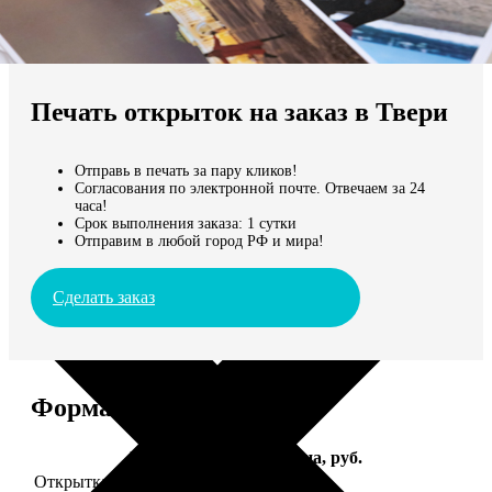
Не нашли Ваш город?
Мы доставляем по всему миру
Печать открыток на заказ в Твери
Продолжить без города
Отправь в печать за пару кликов!
Согласования по электронной почте. Отвечаем за 24
часа!
Срок выполнения заказа: 1 сутки
Отправим в любой город РФ и мира!
Сделать заказ
Форматы и цены
Услуга
Цена, руб.
Открытка А5 "отправим за Вас"
150