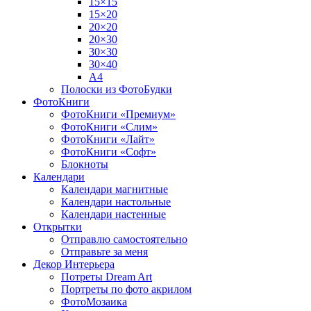
15×15
15×20
20×20
20×30
30×30
30×40
A4
Полоски из ФотоБудки
ФотоКниги
ФотоКниги «Премиум»
ФотоКниги «Слим»
ФотоКниги «Лайт»
ФотоКниги «Софт»
Блокноты
Календари
Календари магнитные
Календари настольные
Календари настенные
Открытки
Отправлю самостоятельно
Отправьте за меня
Декор Интерьера
Потреты Dream Art
Портреты по фото акрилом
ФотоМозаика