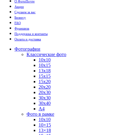
О ФотоПочте
Акции
Сделаем за вас
Бизнесу
FAQ
Франшиза
Поддержка и контакты
Оплата и доставка
Фотографии
Классические фото
10х10
10х15
13х18
15х15
15х20
20х20
20х30
30х30
30х40
А4
Фото в рамке
10х10
10×15
13×18