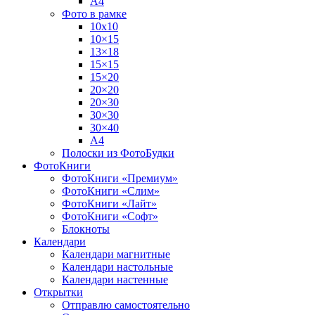
А4
Фото в рамке
10х10
10×15
13×18
15×15
15×20
20×20
20×30
30×30
30×40
A4
Полоски из ФотоБудки
ФотоКниги
ФотоКниги «Премиум»
ФотоКниги «Слим»
ФотоКниги «Лайт»
ФотоКниги «Софт»
Блокноты
Календари
Календари магнитные
Календари настольные
Календари настенные
Открытки
Отправлю самостоятельно