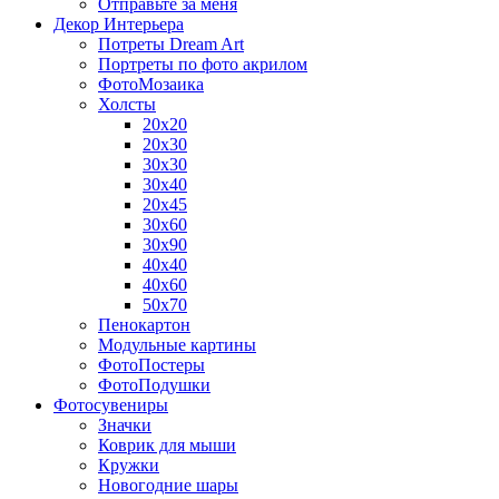
Отправьте за меня
Декор Интерьера
Потреты Dream Art
Портреты по фото акрилом
ФотоМозаика
Холсты
20х20
20х30
30х30
30х40
20х45
30х60
30х90
40х40
40х60
50х70
Пенокартон
Модульные картины
ФотоПостеры
ФотоПодушки
Фотоcувениры
Значки
Коврик для мыши
Кружки
Новогодние шары