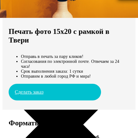
Не нашли Ваш город?
Мы доставляем по всему миру
Печать фото 15х20 с рамкой в
Продолжить без города
Твери
Отправь в печать за пару кликов!
Согласования по электронной почте. Отвечаем за 24
часа!
Срок выполнения заказа: 1 сутки
Отправим в любой город РФ и мира!
Сделать заказ
Форматы и цены
Услуга
Цена, руб.