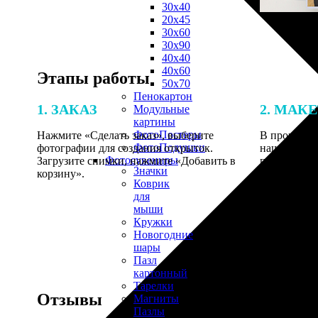
30х40
20х45
30х60
30х90
40х40
40х60
Этапы работы
50х70
Пенокартон
1. ЗАКАЗ
2. МАК
Модульные
картины
ФотоПостеры
Нажмите «Сделать заказ», выберите
В процессе 
ФотоПодушки
фотографии для создания открыток.
наши специ
Фотоcувениры
Загрузите снимки, нажмите «Добавить в
по указанно
Значки
корзину».
согласовани
Коврик
для
мыши
Кружки
Новогодние
шары
Пазл
картонный
Тарелки
Отзывы
Магниты
Пазлы