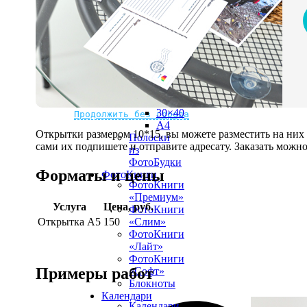
рамке
10х10
10×15
13×18
15×15
15×20
20×20
20×30
Не нашли Ваш город?
Мы доставляем по всему миру
30×30
30×40
Продолжить без города
A4
Открытки размером 10*15, вы можете разместить на ни
Полоски
сами их подпишете и отправите адресату. Заказать можно 
из
ФотоБудки
Форматы и цены
ФотоКниги
ФотоКниги
«Премиум»
Услуга
Цена, руб.
ФотоКниги
Открытка А5
150
«Слим»
ФотоКниги
«Лайт»
ФотоКниги
Примеры работ
«Софт»
Блокноты
Календари
Календари