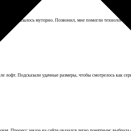
ор, это оказалось муторно. Позвонил, мне помогли технолог по 
иле лофт. Подсказали удачные размеры, чтобы смотрелось как сер
учая. Процесс заказа на сайте оказался легко понятным: выбрала 