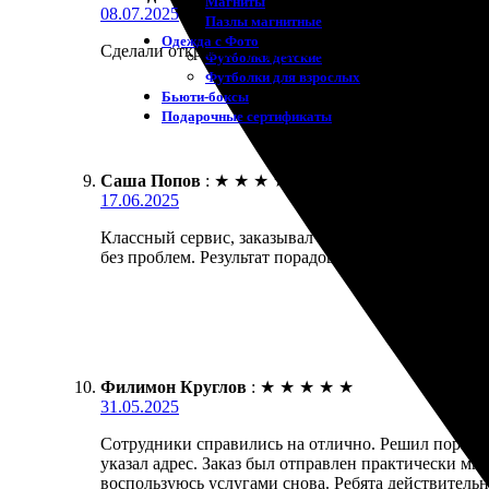
Магниты
08.07.2025
Пазлы магнитные
Одежда с Фото
Сделали открытки на раз, два! Сервис удобный, все
Футболки детские
Футболки для взрослых
Бьюти-боксы
Подарочные сертификаты
Саша Попов
:
★
★
★
★
★
17.06.2025
Классный сервис, заказывал открытки с доставкой.
без проблем. Результат порадовал, рекомендую!
Филимон Круглов
:
★
★
★
★
★
31.05.2025
Сотрудники справились на отлично. Решил порадова
указал адрес. Заказ был отправлен практически мг
воспользуюсь услугами снова. Ребята действитель