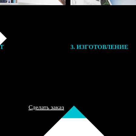
ЕТ
3. ИЗГОТОВЛЕНИЕ
подготовки заказа к печати
Оплатите заказ банковской кар
алисты могут связаться с Вами
оплаты получите подтверждение
му телефону или email для
описанием заказа. Когда отпра
я деталей.
вы получите письмо с трек-но
отслеживания.
Сделать заказ