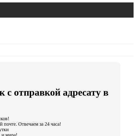
 с отправкой адресату в
иков!
 почте. Отвечаем за 24 часа!
утки
 и мира!