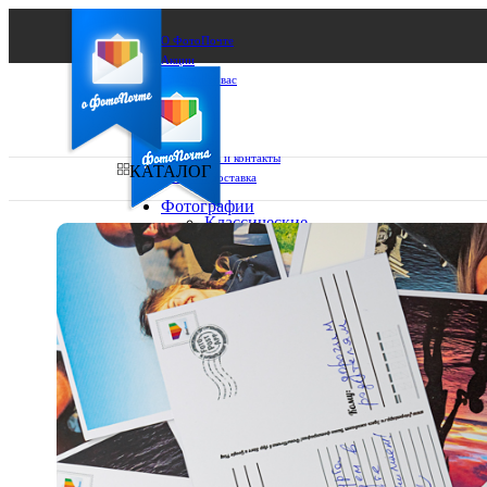
О ФотоПочте
Акции
Сделаем за вас
Бизнесу
FAQ
Франшиза
Поддержка и контакты
КАТАЛОГ
Оплата и доставка
Фотографии
Классические
фото
Ваш город:
10х10
10х15
Ваш регион доставки
13х18
15х15
Выберите из списка:
15х20
20х20
20х30
30х30
30х40
А4
Фото
в