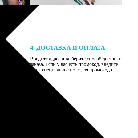
4. ДОСТАВКА И ОПЛАТА
той. После
Введите адрес и выберите способ доставки
 на email с
заказа. Если у вас есть промокод, введите
вим заказ
его в специальное поле для промокода.
мером для