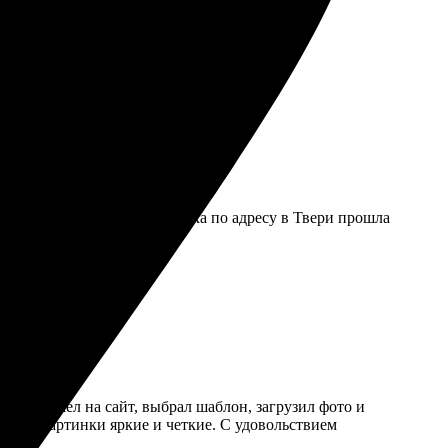
т порадовал, будет еще!
гко выбрать дизайн. Отправка по адресу в Твери прошла
той: зашел на сайт, выбрал шаблон, загрузил фото и
тлило, картинки яркие и четкие. С удовольствием