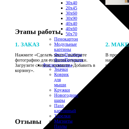
30х40
20х45
30х60
30х90
40х40
40х60
Этапы работы
50х70
Пенокартон
1. ЗАКАЗ
2. МАК
Модульные
картины
ФотоПостеры
Нажмите «Сделать заказ», выберите
В процессе 
ФотоПодушки
фотографию для создания открытки.
наши специ
Фотоcувениры
Загрузите снимок, нажмите «Добавить в
по указанно
Значки
корзину».
согласовани
Коврик
для
мыши
Кружки
Новогодние
шары
Пазл
картонный
Тарелки
Отзывы
Магниты
Пазлы