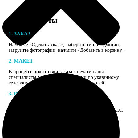
Этапы работы
1. ЗАКАЗ
Нажмите «Сделать заказ», выберите тип продукции,
загрузите фотографии, нажмите «Добавить в корзину».
2. МАКЕТ
В процессе подготовки заказа к печати наши
специалисты могут связаться с Вами по указанному
телефону или email для согласования деталей.
3. ИЗГОТОВЛЕНИЕ
Оплатите заказ банковской картой. После оплаты
получите подтверждение на email с описанием заказа.
Когда отправим заказ вы получите письмо с трек-
номером для отслеживания.
4. ДОСТАВКА И ОПЛАТА