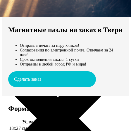
Не нашли Ваш город?
Мы доставляем по всему миру
Магнитные пазлы на заказ в Твери
Продолжить без города
Отправь в печать за пару кликов!
Согласования по электронной почте. Отвечаем за 24
часа!
Срок выполнения заказа: 1 сутки
Отправим в любой город РФ и мира!
Сделать заказ
Форматы и цены
Услуга
Цена, руб.
18х27 см 126 частей
990