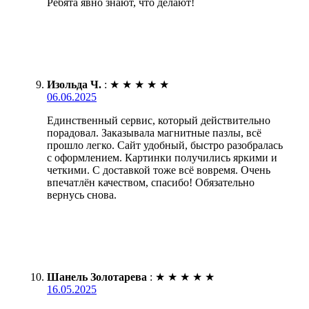
Ребята явно знают, что делают!
Изольда Ч.
:
★
★
★
★
★
06.06.2025
Единственный сервис, который действительно
порадовал. Заказывала магнитные пазлы, всё
прошло легко. Сайт удобный, быстро разобралась
с оформлением. Картинки получились яркими и
четкими. С доставкой тоже всё вовремя. Очень
впечатлён качеством, спасибо! Обязательно
вернусь снова.
Шанель Золотарева
:
★
★
★
★
★
16.05.2025