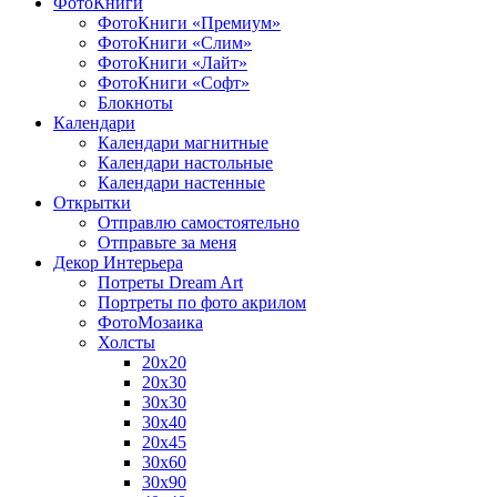
ФотоКниги
ФотоКниги «Премиум»
ФотоКниги «Слим»
ФотоКниги «Лайт»
ФотоКниги «Софт»
Блокноты
Календари
Календари магнитные
Календари настольные
Календари настенные
Открытки
Отправлю самостоятельно
Отправьте за меня
Декор Интерьера
Потреты Dream Art
Портреты по фото акрилом
ФотоМозаика
Холсты
20х20
20х30
30х30
30х40
20х45
30х60
30х90