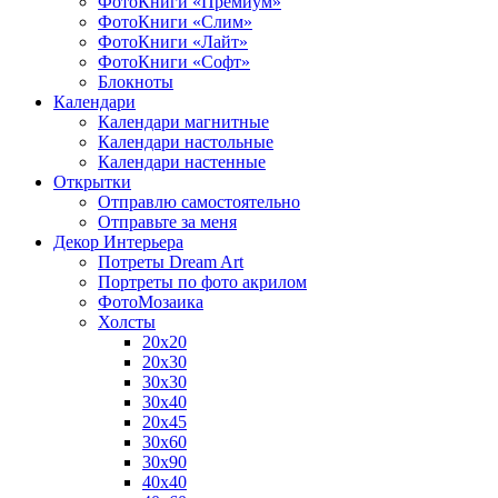
ФотоКниги «Премиум»
ФотоКниги «Слим»
ФотоКниги «Лайт»
ФотоКниги «Софт»
Блокноты
Календари
Календари магнитные
Календари настольные
Календари настенные
Открытки
Отправлю самостоятельно
Отправьте за меня
Декор Интерьера
Потреты Dream Art
Портреты по фото акрилом
ФотоМозаика
Холсты
20х20
20х30
30х30
30х40
20х45
30х60
30х90
40х40