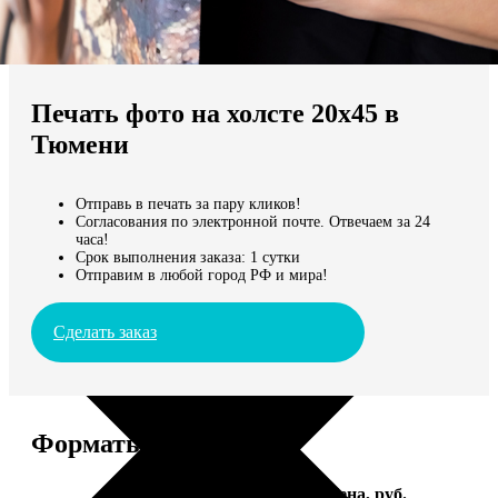
Не нашли Ваш город?
Мы доставляем по всему миру
Печать фото на холсте 20х45 в
Продолжить без города
Тюмени
Отправь в печать за пару кликов!
Согласования по электронной почте. Отвечаем за 24
часа!
Срок выполнения заказа: 1 сутки
Отправим в любой город РФ и мира!
Сделать заказ
Форматы и цены
Услуга
Цена, руб.