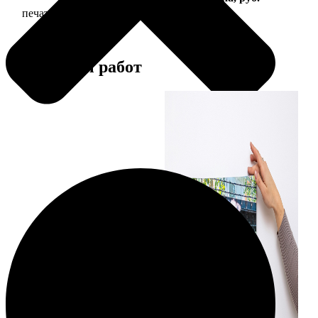
печать фото на холсте с подрамником
2490
Примеры работ