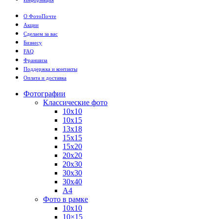
О ФотоПочте
Акции
Сделаем за вас
Бизнесу
FAQ
Франшиза
Поддержка и контакты
Оплата и доставка
Фотографии
Классические фото
10х10
10х15
13х18
15х15
15х20
20х20
20х30
30х30
30х40
А4
Фото в рамке
10х10
10×15