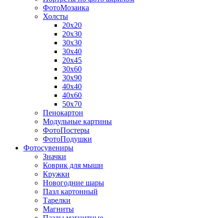
ФотоМозаика
Холсты
20х20
20х30
30х30
30х40
20х45
30х60
30х90
40х40
40х60
50х70
Пенокартон
Модульные картины
ФотоПостеры
ФотоПодушки
Фотоcувениры
Значки
Коврик для мыши
Кружки
Новогодние шары
Пазл картонный
Тарелки
Магниты
Пазлы магнитные