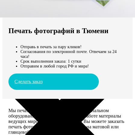
Не нашли Ваш город?
Мы доставляем по всему миру
Печать фотографий в Тюмени
Продолжить без города
Отправь в печать за пару кликов!
Согласования по электронной почте. Отвечаем за 24
часа!
Срок выполнения заказа: 1 сутки
Отправим в любой город РФ и мира!
Сделать заказ
Мы печатаем фотографии на профессиональном
оборудовании Noritsu, используем в работе материалы
ведущих мировых производителей. Вы можете заказать
печать фотографий разных форматов на матовой или
глянцевой фотобумаге.