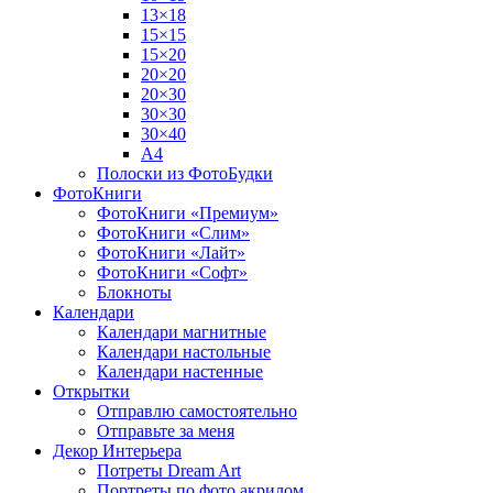
13×18
15×15
15×20
20×20
20×30
30×30
30×40
A4
Полоски из ФотоБудки
ФотоКниги
ФотоКниги «Премиум»
ФотоКниги «Слим»
ФотоКниги «Лайт»
ФотоКниги «Софт»
Блокноты
Календари
Календари магнитные
Календари настольные
Календари настенные
Открытки
Отправлю самостоятельно
Отправьте за меня
Декор Интерьера
Потреты Dream Art
Портреты по фото акрилом