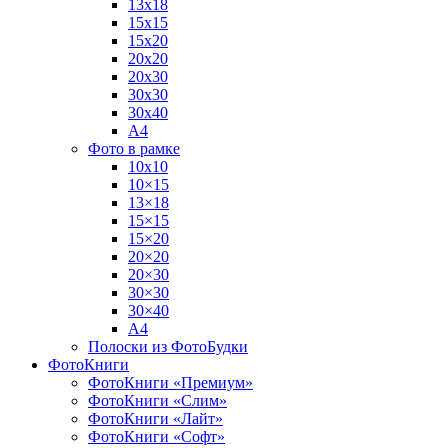
13х18
15х15
15х20
20х20
20х30
30х30
30х40
А4
Фото в рамке
10х10
10×15
13×18
15×15
15×20
20×20
20×30
30×30
30×40
A4
Полоски из ФотоБудки
ФотоКниги
ФотоКниги «Премиум»
ФотоКниги «Слим»
ФотоКниги «Лайт»
ФотоКниги «Софт»