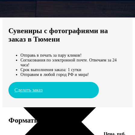
Не нашли Ваш город?
Мы доставляем по всему миру
Сувениры с фотографиями на
Продолжить без города
заказ в Тюмени
Отправь в печать за пару кликов!
Согласования по электронной почте. Отвечаем за 24
часа!
Срок выполнения заказа: 1 сутки
Отправим в любой город РФ и мира!
Сделать заказ
Форматы и цены
Услуга
Цена, руб.