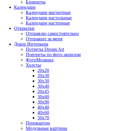
Блокноты
Календари
Календари магнитные
Календари настольные
Календари настенные
Открытки
Отправлю самостоятельно
Отправьте за меня
Декор Интерьера
Потреты Dream Art
Портреты по фото акрилом
ФотоМозаика
Холсты
20х20
20х30
30х30
30х40
20х45
30х60
30х90
40х40
40х60
50х70
Пенокартон
Модульные картины