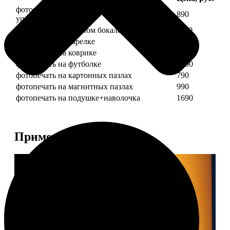
фотопечать на кружке + подарочная
890
упаковка
фотопечать на пивном бокале
1190
фотопечать на тарелке
1190
фотопечать на коврике
690
фотопечать на футболке
1490
фотопечать на картонных пазлах
790
фотопечать на магнитных пазлах
990
фотопечать на подушке+наволочка
1690
Примеры работ