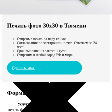
Не нашли Ваш город?
Мы доставляем по всему миру
Печать фото 30х30 в Тюмени
Продолжить без города
Отправь в печать за пару кликов!
Согласования по электронной почте. Отвечаем за 24
часа!
Срок выполнения заказа: 1 сутки
Отправим в любой город РФ и мира!
Сделать заказ
Форматы и цены
Услуга
Цена, руб.
печать фото 30х30
179