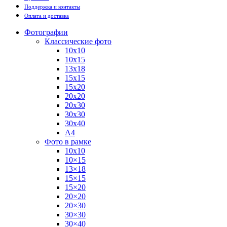
Поддержка и контакты
Оплата и доставка
Фотографии
Классические фото
10х10
10х15
13х18
15х15
15х20
20х20
20х30
30х30
30х40
А4
Фото в рамке
10х10
10×15
13×18
15×15
15×20
20×20
20×30
30×30
30×40