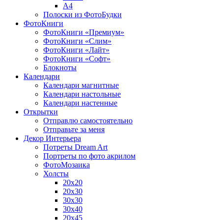
A4
Полоски из ФотоБудки
ФотоКниги
ФотоКниги «Премиум»
ФотоКниги «Слим»
ФотоКниги «Лайт»
ФотоКниги «Софт»
Блокноты
Календари
Календари магнитные
Календари настольные
Календари настенные
Открытки
Отправлю самостоятельно
Отправьте за меня
Декор Интерьера
Потреты Dream Art
Портреты по фото акрилом
ФотоМозаика
Холсты
20х20
20х30
30х30
30х40
20х45