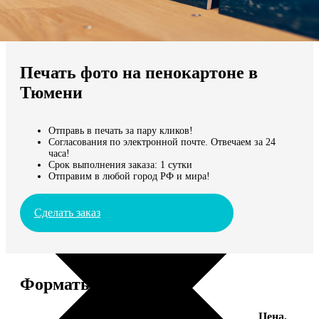
Не нашли Ваш город?
Мы доставляем по всему миру
Печать фото на пенокартоне в
Продолжить без города
Тюмени
Отправь в печать за пару кликов!
Согласования по электронной почте. Отвечаем за 24
часа!
Срок выполнения заказа: 1 сутки
Отправим в любой город РФ и мира!
Сделать заказ
Форматы и цены
Цена,