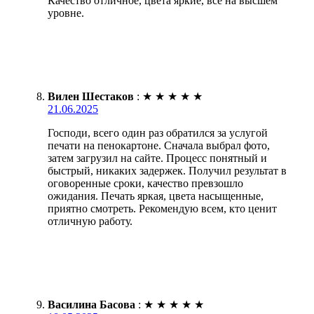
Качество отличное, цвета яркие, всё на высшем
уровне.
Вилен Шестаков
:
★
★
★
★
★
21.06.2025
Господи, всего один раз обратился за услугой
печати на пенокартоне. Сначала выбрал фото,
затем загрузил на сайте. Процесс понятный и
быстрый, никаких задержек. Получил результат в
оговоренные сроки, качество превзошло
ожидания. Печать яркая, цвета насыщенные,
приятно смотреть. Рекомендую всем, кто ценит
отличную работу.
Василина Басова
:
★
★
★
★
★