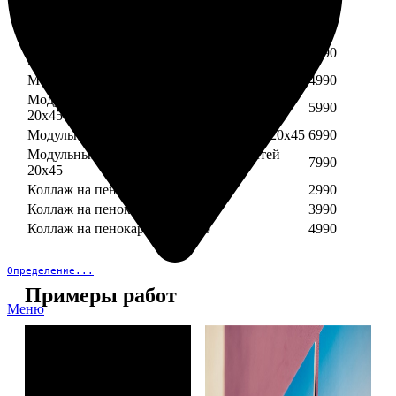
Модульный пенокартон из трех частей 30х40
3890
Модульный пенокартон из трех частей 20х45
2990
Модульный пенокартон из четырех частей
3990
20х45
Модульный пенокартон из пяти частей 20х45
4990
Модульный пенокартон из шести частей
5990
20х45
Модульный пенокартон из семи частей 20х45
6990
Модульный пенокартон из восьми частей
7990
20х45
Коллаж на пенокартоне 30х30
2990
Коллаж на пенокартоне 30х60
3990
Коллаж на пенокартоне 30х90
4990
Определение...
Примеры работ
Меню