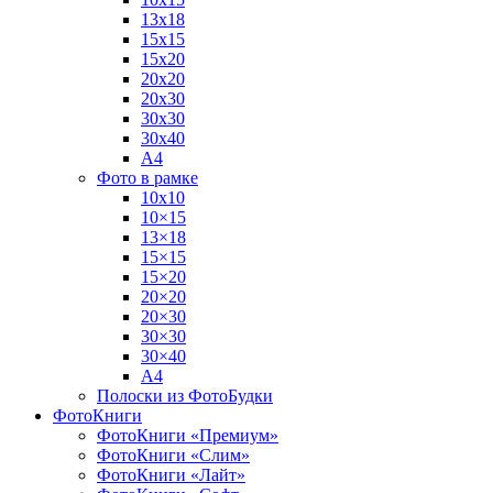
13х18
15х15
15х20
20х20
20х30
30х30
30х40
А4
Фото в рамке
10х10
10×15
13×18
15×15
15×20
20×20
20×30
30×30
30×40
A4
Полоски из ФотоБудки
ФотоКниги
ФотоКниги «Премиум»
ФотоКниги «Слим»
ФотоКниги «Лайт»