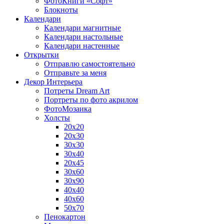
ФотоКниги «Софт»
Блокноты
Календари
Календари магнитные
Календари настольные
Календари настенные
Открытки
Отправлю самостоятельно
Отправьте за меня
Декор Интерьера
Потреты Dream Art
Портреты по фото акрилом
ФотоМозаика
Холсты
20х20
20х30
30х30
30х40
20х45
30х60
30х90
40х40
40х60
50х70
Пенокартон