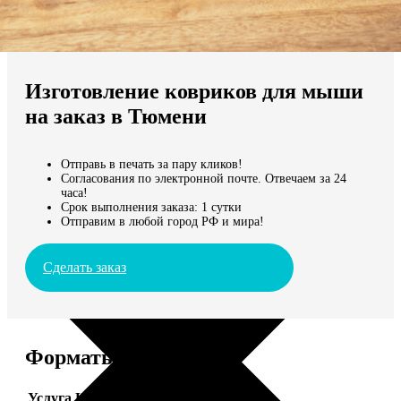
Не нашли Ваш город?
Мы доставляем по всему миру
Изготовление ковриков для мыши
Продолжить без города
на заказ в Тюмени
Отправь в печать за пару кликов!
Согласования по электронной почте. Отвечаем за 24
часа!
Срок выполнения заказа: 1 сутки
Отправим в любой город РФ и мира!
Сделать заказ
Форматы и цены
Услуга
Цена, руб.