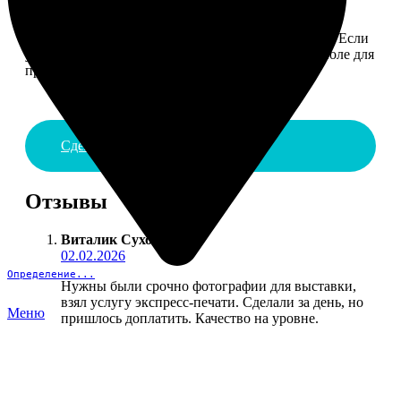
4. ДОСТАВКА И ОПЛАТА
Введите адрес и выберите способ доставки заказа. Если
у вас есть промокод, введите его в специальное поле для
промокода.
Сделать заказ
Отзывы
Виталик Сухов
:
02.02.2026
Определение...
Нужны были срочно фотографии для выставки,
взял услугу экспресс-печати. Сделали за день, но
Меню
пришлось доплатить. Качество на уровне.