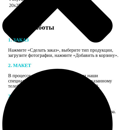
20х25
690
Этапы работы
1. ЗАКАЗ
Нажмите «Сделать заказ», выберите тип продукции,
загрузите фотографии, нажмите «Добавить в корзину».
2. МАКЕТ
В процессе подготовки заказа к печати наши
специалисты могут связаться с Вами по указанному
телефону или email для согласования деталей.
3. ИЗГОТОВЛЕНИЕ
Оплатите заказ банковской картой. После оплаты
получите подтверждение на email с описанием заказа.
Когда отправим заказ вы получите письмо с трек-
номером для отслеживания.