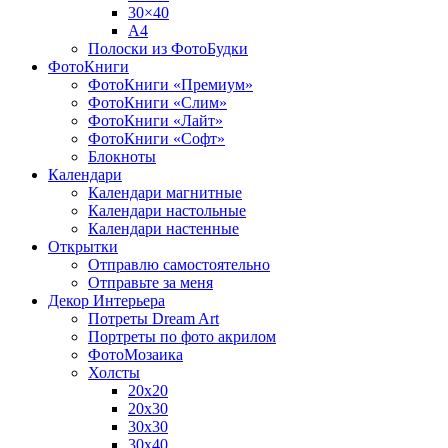
30×40
A4
Полоски из ФотоБудки
ФотоКниги
ФотоКниги «Премиум»
ФотоКниги «Слим»
ФотоКниги «Лайт»
ФотоКниги «Софт»
Блокноты
Календари
Календари магнитные
Календари настольные
Календари настенные
Открытки
Отправлю самостоятельно
Отправьте за меня
Декор Интерьера
Потреты Dream Art
Портреты по фото акрилом
ФотоМозаика
Холсты
20х20
20х30
30х30
30х40