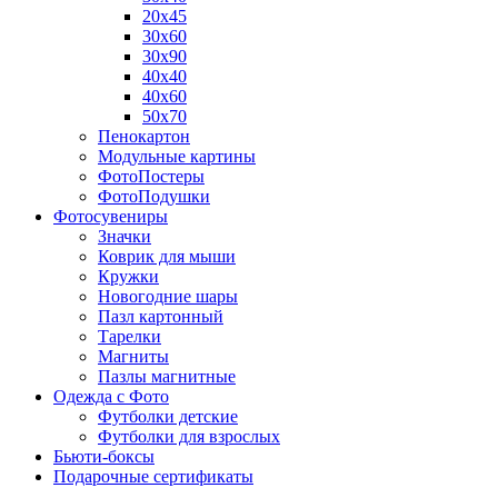
20х45
30х60
30х90
40х40
40х60
50х70
Пенокартон
Модульные картины
ФотоПостеры
ФотоПодушки
Фотоcувениры
Значки
Коврик для мыши
Кружки
Новогодние шары
Пазл картонный
Тарелки
Магниты
Пазлы магнитные
Одежда с Фото
Футболки детские
Футболки для взрослых
Бьюти-боксы
Подарочные сертификаты