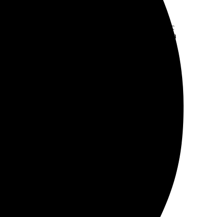
 оказался простым и удобным. Работники помогли с
й, упаковка надежной. Обязательно вернусь снова за
 сделали. Персонал отзывчивый, всегда готов помочь.