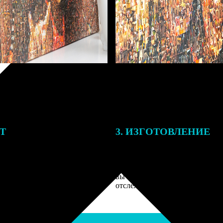
ЕТ
3. ИЗГОТОВЛЕНИЕ
подготовки заказа к печати
Оплатите заказ банковской кар
алисты могут связаться с Вами
оплаты получите подтверждение
му телефону или email для
описанием заказа. Когда отпра
я деталей.
вы получите письмо с трек-но
отслеживания.