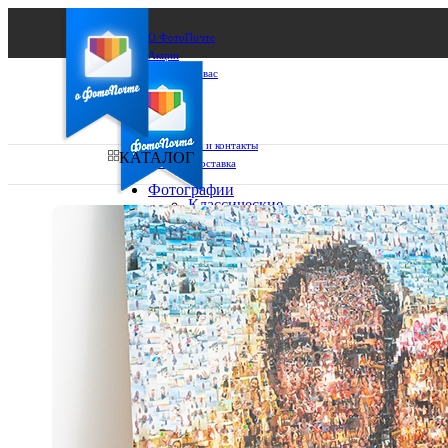
О ФотоПочте
Акции
Сделаем за вас
Бизнесу
FAQ
Франшиза
Поддержка и контакты
КАТАЛОГ
Оплата и доставка
Фотографии
Классические
фото
Ваш город:
10х10
10х15
Ваш регион доставки
13х18
15х15
Выберите из списка:
15х20
20х20
20х30
30х30
30х40
А4
Фото
в