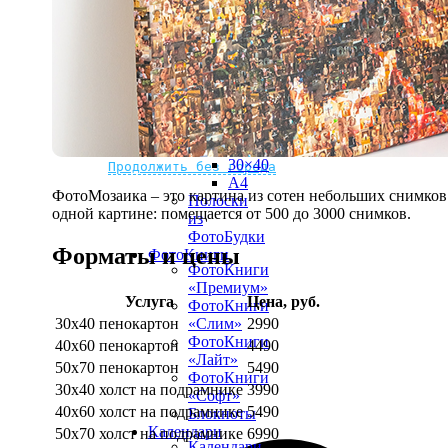
рамке
10х10
10×15
13×18
15×15
15×20
20×20
20×30
Не нашли Ваш город?
Мы доставляем по всему миру
30×30
30×40
Продолжить без города
A4
ФотоМозаика – это картина из сотен небольших снимков.
Полоски
одной картине: помещается от 500 до 3000 снимков.
из
ФотоБудки
Форматы и цены
ФотоКниги
ФотоКниги
«Премиум»
Услуга
Цена, руб.
ФотоКниги
30х40 пенокартон
2990
«Слим»
ФотоКниги
40х60 пенокартон
4490
«Лайт»
50х70 пенокартон
5490
ФотоКниги
30х40 холст на подрамнике
3990
«Софт»
40х60 холст на подрамнике
5490
Блокноты
Календари
50х70 холст на подрамнике
6990
Календари