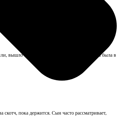
или, вышло очень тепло и ностальгически, мама была в
а скотч, пока держится. Сын часто рассматривает,