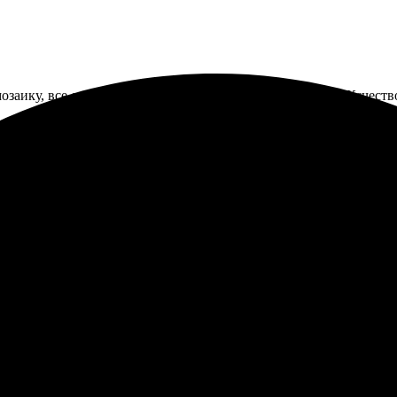
мозаику, все сделали оперативно и без лишних вопросов. Качеств
иров! Заказала мозаику, и все прошло легко и быстро. Сайт инт
ст сразу же на связи, помогли выбрать детали. Заказ пришел быст
панию!