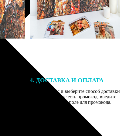
4. ДОСТАВКА И ОПЛАТА
той. После
Введите адрес и выберите способ доставки
 на email с
заказа. Если у вас есть промокод, введите
вим заказ
его в специальное поле для промокода.
мером для