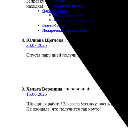
Магниты
Заправку мозаики фотками сделала для подарка дру
Пазлы магнитные
находка!
Одежда с Фото
Футболки детские
Футболки для взрослых
Бьюти-боксы
Подарочные сертификаты
Юлиана Щеглова
:
★
★
★
★
★
23.07.2025
Спустя пару дней получила свою мозаику. Качество
Хельга Воронина
:
★
★
★
★
★
15.06.2025
Шикарная работа! Заказала мозаику, очень понравил
Не ожидала, что получится так круто!