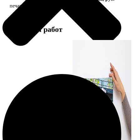
печать фото на холсте с подрамником
2490
Примеры работ