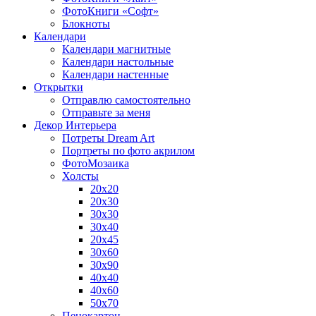
ФотоКниги «Софт»
Блокноты
Календари
Календари магнитные
Календари настольные
Календари настенные
Открытки
Отправлю самостоятельно
Отправьте за меня
Декор Интерьера
Потреты Dream Art
Портреты по фото акрилом
ФотоМозаика
Холсты
20х20
20х30
30х30
30х40
20х45
30х60
30х90
40х40
40х60
50х70
Пенокартон