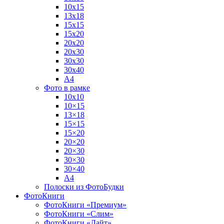
10х15
13х18
15х15
15х20
20х20
20х30
30х30
30х40
А4
Фото в рамке
10х10
10×15
13×18
15×15
15×20
20×20
20×30
30×30
30×40
A4
Полоски из ФотоБудки
ФотоКниги
ФотоКниги «Премиум»
ФотоКниги «Слим»
ФотоКниги «Лайт»