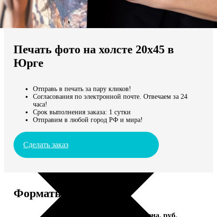
Не нашли Ваш город?
Мы доставляем по всему миру
Печать фото на холсте 20х45 в
Продолжить без города
Юрге
Отправь в печать за пару кликов!
Согласования по электронной почте. Отвечаем за 24
часа!
Срок выполнения заказа: 1 сутки
Отправим в любой город РФ и мира!
Сделать заказ
Форматы и цены
Услуга
Цена, руб.