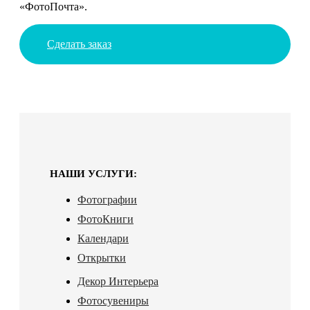
«ФотоПочта».
Сделать заказ
НАШИ УСЛУГИ:
Фотографии
ФотоКниги
Календари
Открытки
Декор Интерьера
Фотосувениры