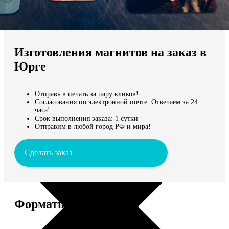
Не нашли Ваш город?
Мы доставляем по всему миру
Изготовления магнитов на заказ в
Продолжить без города
Юрге
Отправь в печать за пару кликов!
Согласования по электронной почте. Отвечаем за 24
часа!
Срок выполнения заказа: 1 сутки
Отправим в любой город РФ и мира!
Сделать заказ
Форматы и цены
Услуга
Цена, руб.