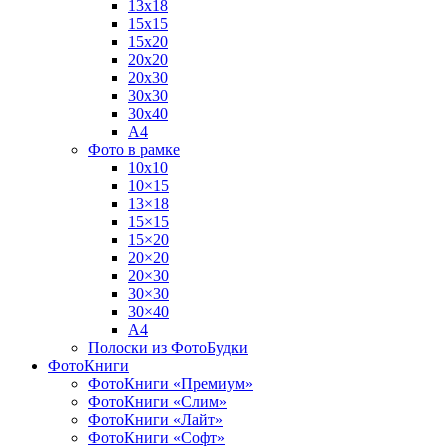
13х18
15х15
15х20
20х20
20х30
30х30
30х40
А4
Фото в рамке
10х10
10×15
13×18
15×15
15×20
20×20
20×30
30×30
30×40
A4
Полоски из ФотоБудки
ФотоКниги
ФотоКниги «Премиум»
ФотоКниги «Слим»
ФотоКниги «Лайт»
ФотоКниги «Софт»