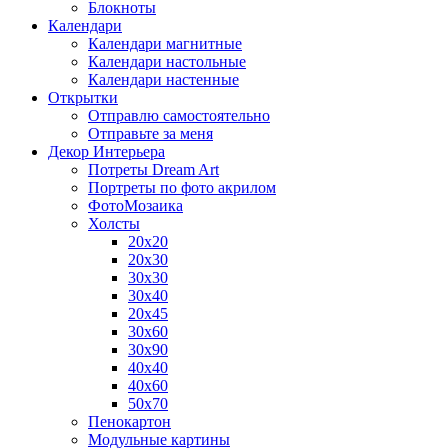
Блокноты
Календари
Календари магнитные
Календари настольные
Календари настенные
Открытки
Отправлю самостоятельно
Отправьте за меня
Декор Интерьера
Потреты Dream Art
Портреты по фото акрилом
ФотоМозаика
Холсты
20х20
20х30
30х30
30х40
20х45
30х60
30х90
40х40
40х60
50х70
Пенокартон
Модульные картины