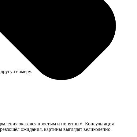
елями, пришлось вешать в дальнюю комнату, где не
 другу-геймеру.
ормления оказался простым и понятным. Консультация
 превзошёл ожидания, картины выглядят великолепно.