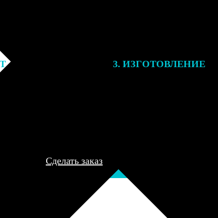
ЕТ
3. ИЗГОТОВЛЕНИЕ
подготовки заказа к печати
Оплатите заказ банковской кар
алисты могут связаться с Вами
оплаты получите подтверждение
му телефону или email для
описанием заказа. Когда отпра
я деталей.
вы получите письмо с трек-но
отслеживания.
Сделать заказ