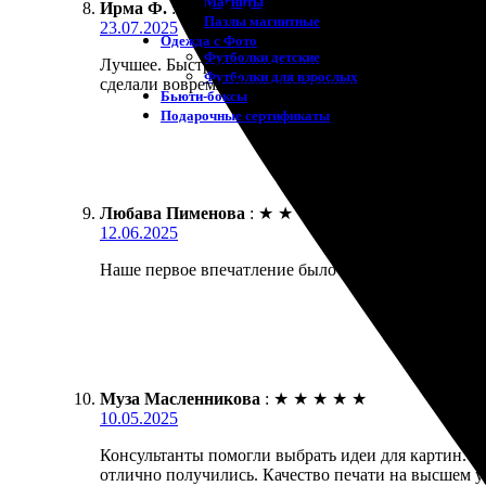
Магниты
Ирма Ф.
:
★
★
★
★
★
Пазлы магнитные
23.07.2025
Одежда с Фото
Футболки детские
Лучшее. Быстрая и качественная печать. Приятный
Футболки для взрослых
сделали вовремя. Результат превзошёл ожидания.
Бьюти-боксы
Подарочные сертификаты
Любава Пименова
:
★
★
★
★
★
12.06.2025
Наше первое впечатление было положительным. Зак
Муза Масленникова
:
★
★
★
★
★
10.05.2025
Консультанты помогли выбрать идеи для картин. З
отлично получились. Качество печати на высшем ур