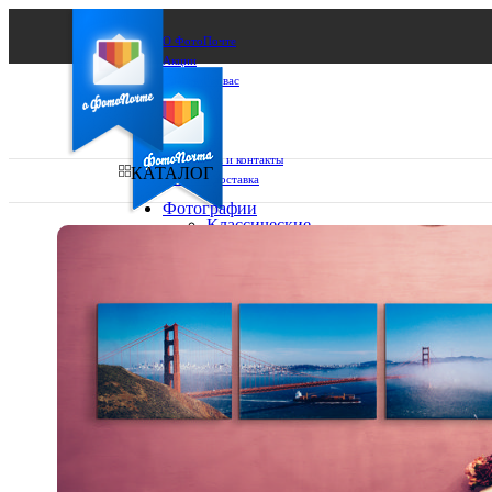
О ФотоПочте
Акции
Сделаем за вас
Бизнесу
FAQ
Франшиза
Поддержка и контакты
КАТАЛОГ
Оплата и доставка
Фотографии
Классические
фото
Ваш город:
10х10
10х15
Ваш регион доставки
13х18
15х15
Выберите из списка:
15х20
20х20
20х30
30х30
30х40
А4
Фото
в