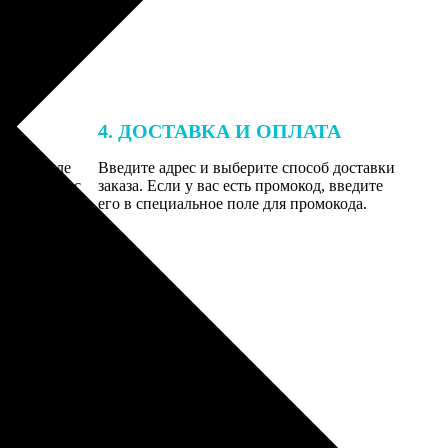
4. ДОСТАВКА И ОПЛАТА
той. После
Введите адрес и выберите способ доставки
 на email с
заказа. Если у вас есть промокод, введите
вим заказ
его в специальное поле для промокода.
мером для