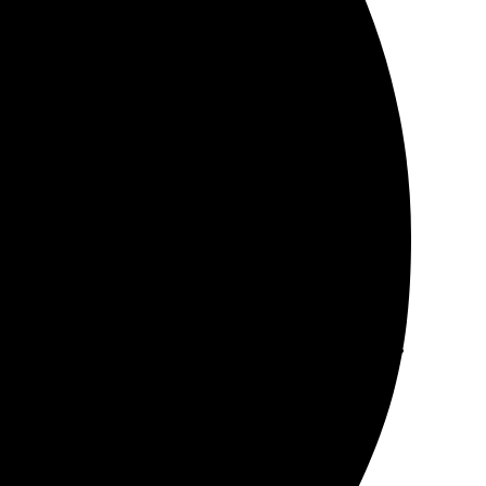
ие!
ко выбрал размеры и варианты. Доставка была в срок,
рьер!