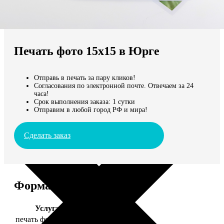
Не нашли Ваш город?
Мы доставляем по всему миру
Печать фото 15х15 в Юрге
Продолжить без города
Отправь в печать за пару кликов!
Согласования по электронной почте. Отвечаем за 24
часа!
Срок выполнения заказа: 1 сутки
Отправим в любой город РФ и мира!
Сделать заказ
Форматы и цены
Услуга
Цена, руб.
печать фото 15х15
43