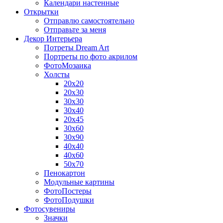
Календари настенные
Открытки
Отправлю самостоятельно
Отправьте за меня
Декор Интерьера
Потреты Dream Art
Портреты по фото акрилом
ФотоМозаика
Холсты
20х20
20х30
30х30
30х40
20х45
30х60
30х90
40х40
40х60
50х70
Пенокартон
Модульные картины
ФотоПостеры
ФотоПодушки
Фотоcувениры
Значки