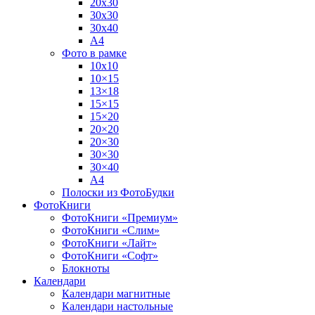
20х30
30х30
30х40
А4
Фото в рамке
10х10
10×15
13×18
15×15
15×20
20×20
20×30
30×30
30×40
A4
Полоски из ФотоБудки
ФотоКниги
ФотоКниги «Премиум»
ФотоКниги «Слим»
ФотоКниги «Лайт»
ФотоКниги «Софт»
Блокноты
Календари
Календари магнитные
Календари настольные