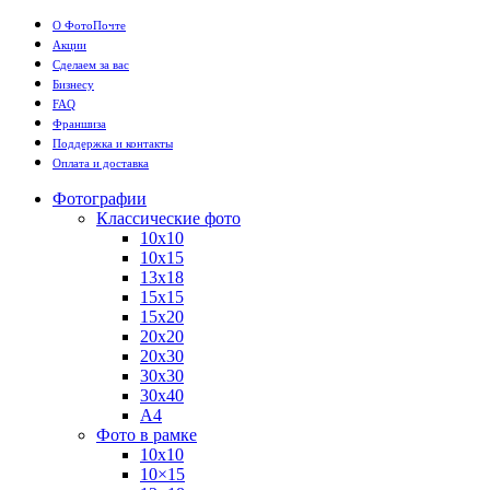
О ФотоПочте
Акции
Сделаем за вас
Бизнесу
FAQ
Франшиза
Поддержка и контакты
Оплата и доставка
Фотографии
Классические фото
10х10
10х15
13х18
15х15
15х20
20х20
20х30
30х30
30х40
А4
Фото в рамке
10х10
10×15