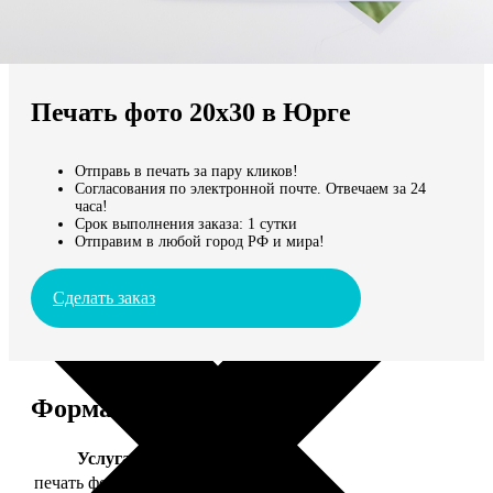
Не нашли Ваш город?
Мы доставляем по всему миру
Печать фото 20х30 в Юрге
Продолжить без города
Отправь в печать за пару кликов!
Согласования по электронной почте. Отвечаем за 24
часа!
Срок выполнения заказа: 1 сутки
Отправим в любой город РФ и мира!
Сделать заказ
Форматы и цены
Услуга
Цена, руб.
печать фото 20х30
129