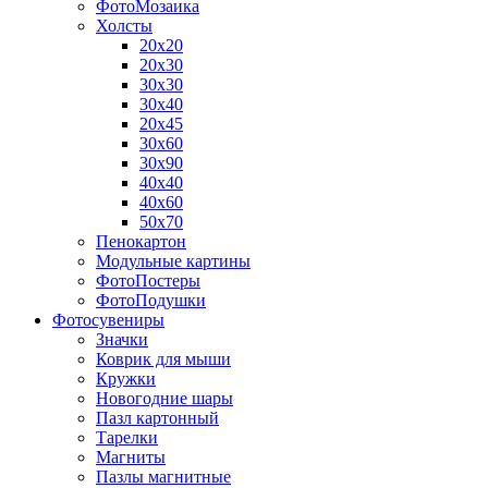
ФотоМозаика
Холсты
20х20
20х30
30х30
30х40
20х45
30х60
30х90
40х40
40х60
50х70
Пенокартон
Модульные картины
ФотоПостеры
ФотоПодушки
Фотоcувениры
Значки
Коврик для мыши
Кружки
Новогодние шары
Пазл картонный
Тарелки
Магниты
Пазлы магнитные