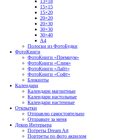
13×18
15×15
15×20
20×20
20×30
30×30
30×40
A4
Полоски из ФотоБудки
ФотоКниги
ФотоКниги «Премиум»
ФотоКниги «Слим»
ФотоКниги «Лайт»
ФотоКниги «Софт»
Блокноты
Календари
Календари магнитные
Календари настольные
Календари настенные
Открытки
Отправлю самостоятельно
Отправьте за меня
Декор Интерьера
Потреты Dream Art
Портреты по фото акрилом