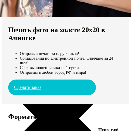
Не нашли Ваш город?
Мы доставляем по всему миру
Печать фото на холсте 20х20 в
Продолжить без города
Ачинске
Отправь в печать за пару кликов!
Согласования по электронной почте. Отвечаем за 24
часа!
Срок выполнения заказа: 1 сутки
Отправим в любой город РФ и мира!
Сделать заказ
Форматы и цены
Услуга
Цена, руб.