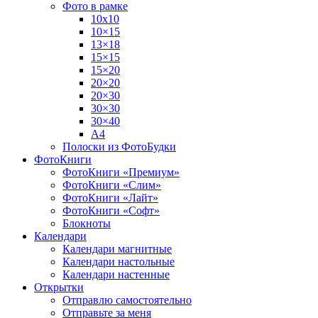
Фото в рамке
10х10
10×15
13×18
15×15
15×20
20×20
20×30
30×30
30×40
A4
Полоски из ФотоБудки
ФотоКниги
ФотоКниги «Премиум»
ФотоКниги «Слим»
ФотоКниги «Лайт»
ФотоКниги «Софт»
Блокноты
Календари
Календари магнитные
Календари настольные
Календари настенные
Открытки
Отправлю самостоятельно
Отправьте за меня