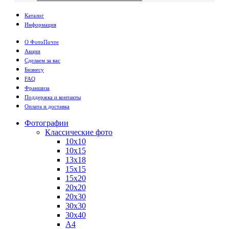
Каталог
Информация
О ФотоПочте
Акции
Сделаем за вас
Бизнесу
FAQ
Франшиза
Поддержка и контакты
Оплата и доставка
Фотографии
Классические фото
10х10
10х15
13х18
15х15
15х20
20х20
20х30
30х30
30х40
А4