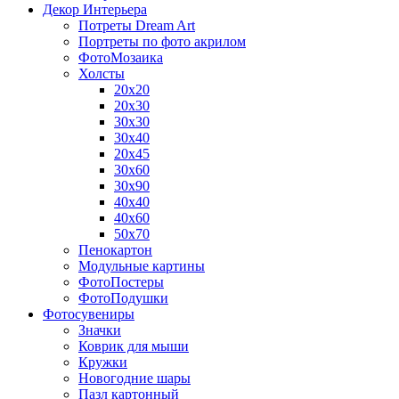
Декор Интерьера
Потреты Dream Art
Портреты по фото акрилом
ФотоМозаика
Холсты
20х20
20х30
30х30
30х40
20х45
30х60
30х90
40х40
40х60
50х70
Пенокартон
Модульные картины
ФотоПостеры
ФотоПодушки
Фотоcувениры
Значки
Коврик для мыши
Кружки
Новогодние шары
Пазл картонный