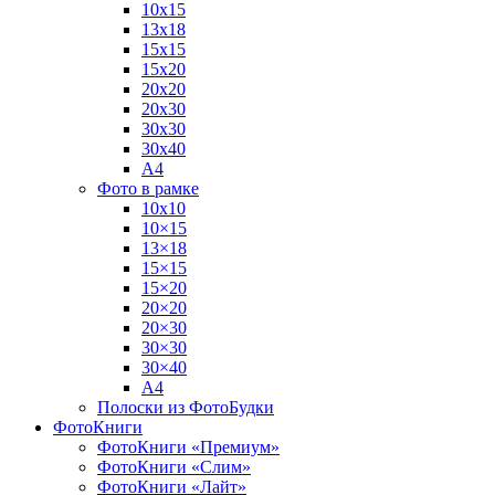
10х15
13х18
15х15
15х20
20х20
20х30
30х30
30х40
А4
Фото в рамке
10х10
10×15
13×18
15×15
15×20
20×20
20×30
30×30
30×40
A4
Полоски из ФотоБудки
ФотоКниги
ФотоКниги «Премиум»
ФотоКниги «Слим»
ФотоКниги «Лайт»