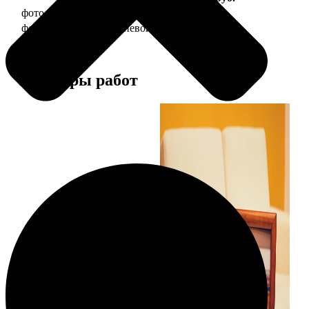
фото 20х30 в деревянной рамке
990
фото 20х30 в алюминиевой рамке
2490
Примеры работ