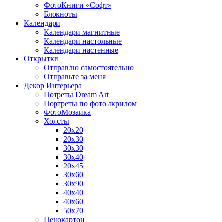
ФотоКниги «Софт»
Блокноты
Календари
Календари магнитные
Календари настольные
Календари настенные
Открытки
Отправлю самостоятельно
Отправьте за меня
Декор Интерьера
Потреты Dream Art
Портреты по фото акрилом
ФотоМозаика
Холсты
20х20
20х30
30х30
30х40
20х45
30х60
30х90
40х40
40х60
50х70
Пенокартон