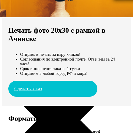
Не нашли Ваш город?
Мы доставляем по всему миру
Печать фото 20х30 с рамкой в
Продолжить без города
Ачинске
Отправь в печать за пару кликов!
Согласования по электронной почте. Отвечаем за 24
часа!
Срок выполнения заказа: 1 сутки
Отправим в любой город РФ и мира!
Сделать заказ
Форматы и цены
Услуга
Цена, руб.