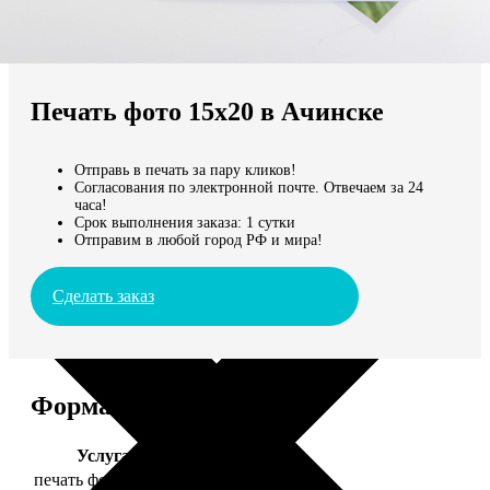
Не нашли Ваш город?
Мы доставляем по всему миру
Печать фото 15х20 в Ачинске
Продолжить без города
Отправь в печать за пару кликов!
Согласования по электронной почте. Отвечаем за 24
часа!
Срок выполнения заказа: 1 сутки
Отправим в любой город РФ и мира!
Сделать заказ
Форматы и цены
Услуга
Цена, руб.
печать фото 15х20
47