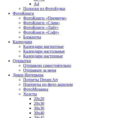
A4
Полоски из ФотоБудки
ФотоКниги
ФотоКниги «Премиум»
ФотоКниги «Слим»
ФотоКниги «Лайт»
ФотоКниги «Софт»
Блокноты
Календари
Календари магнитные
Календари настольные
Календари настенные
Открытки
Отправлю самостоятельно
Отправьте за меня
Декор Интерьера
Потреты Dream Art
Портреты по фото акрилом
ФотоМозаика
Холсты
20х20
20х30
30х30
30х40
20х45