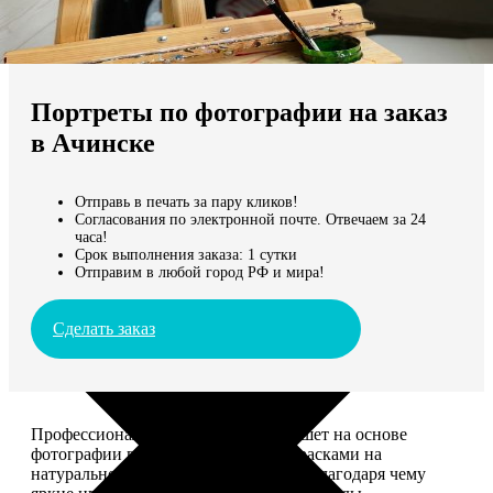
Не нашли Ваш город?
Мы доставляем по всему миру
Портреты по фотографии на заказ
Продолжить без города
в Ачинске
Отправь в печать за пару кликов!
Согласования по электронной почте. Отвечаем за 24
часа!
Срок выполнения заказа: 1 сутки
Отправим в любой город РФ и мира!
Сделать заказ
Профессиональный художник напишет на основе
фотографии портрет акриловыми красками на
натуральном холсте. Покроет лаком, благодаря чему