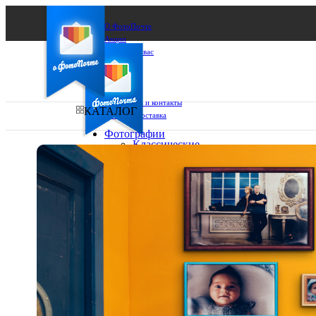
О ФотоПочте
Акции
Сделаем за вас
Бизнесу
FAQ
Франшиза
Поддержка и контакты
КАТАЛОГ
Оплата и доставка
Фотографии
Классические
фото
Ваш город:
10х10
10х15
Ваш регион доставки
13х18
15х15
Выберите из списка:
15х20
20х20
20х30
30х30
30х40
А4
Фото
в