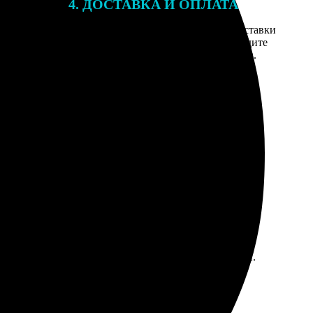
4. ДОСТАВКА И ОПЛАТА
той. После
Введите адрес и выберите способ доставки
 на email с
заказа. Если у вас есть промокод, введите
вим заказ
его в специальное поле для промокода.
мером для
жидала чего-то потяжелее и солиднее за такие деньги.