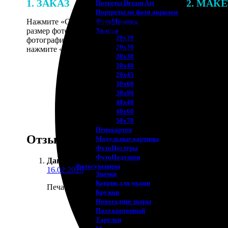
1. ЗАКАЗ
2. МАК
Потреты Dream Art
Портреты по фото акрилом
Нажмите «Сделать заказ», выберите
В процессе 
ФотоМозаика
размер фотографии и тип рамки. Загрузите
наши специ
Холсты
20х20
фотографии в онлайн-конструктор,
по указанно
20х30
нажмите «Добавить в корзину».
согласовани
30х30
30х40
20х45
30х60
30х90
40х40
40х60
50х70
Пенокартон
Отзывы
Модульные картины
ФотоПостеры
ФотоПодушки
Дана Трофимова
:
Фотоcувениры
16.02.2026
Значки
Коврик для мыши
Печатала фото для интерьера на холсте в раме. Рам
Кружки
Новогодние шары
Пазл картонный
Тарелки