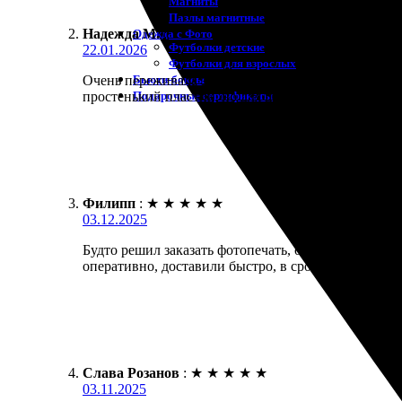
Магниты
Пазлы магнитные
Надежда М.
:
Одежда с Фото
Футболки детские
22.01.2026
Футболки для взрослых
Бьюти-боксы
Очень переживала за фото в рамке, боялась, что с
Подарочные сертификаты
простенький пластик, но для цены вполне достойн
Филипп
:
★
★
★
★
★
03.12.2025
Будто решил заказать фотопечать, остался доволен
оперативно, доставили быстро, в срок. Рекомендую
Слава Розанов
:
★
★
★
★
★
03.11.2025