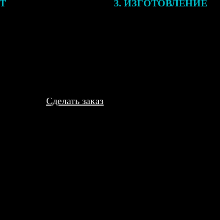
ЕТ
3. ИЗГОТОВЛЕНИЕ
подготовки заказа к печати
Оплатите заказ банковской кар
алисты могут связаться с Вами
оплаты получите подтверждение
му телефону или email для
описанием заказа. Когда отпра
я деталей.
вы получите письмо с трек-но
отслеживания.
Сделать заказ
а легкая, из пластика «под дерево». Смотрится нормально, но я о