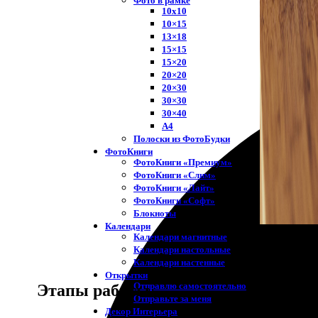
Фото в рамке
10х10
10×15
13×18
15×15
15×20
20×20
20×30
30×30
30×40
A4
Полоски из ФотоБудки
ФотоКниги
ФотоКниги «Премиум»
ФотоКниги «Слим»
ФотоКниги «Лайт»
ФотоКниги «Софт»
Блокноты
Календари
Календари магнитные
Календари настольные
Календари настенные
Открытки
Отправлю самостоятельно
Этапы работы
Отправьте за меня
Декор Интерьера