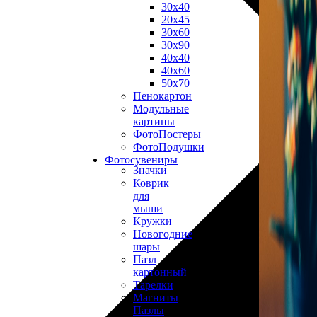
30х40
20х45
30х60
30х90
40х40
40х60
50х70
Пенокартон
Модульные
картины
ФотоПостеры
ФотоПодушки
Фотоcувениры
Значки
Коврик
для
мыши
Кружки
Новогодние
шары
Пазл
картонный
Тарелки
Магниты
Пазлы