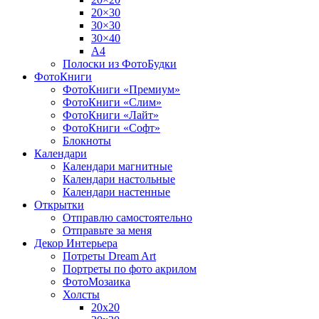
20×30
30×30
30×40
A4
Полоски из ФотоБудки
ФотоКниги
ФотоКниги «Премиум»
ФотоКниги «Слим»
ФотоКниги «Лайт»
ФотоКниги «Софт»
Блокноты
Календари
Календари магнитные
Календари настольные
Календари настенные
Открытки
Отправлю самостоятельно
Отправьте за меня
Декор Интерьера
Потреты Dream Art
Портреты по фото акрилом
ФотоМозаика
Холсты
20х20