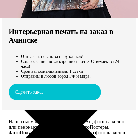
Не нашли Ваш город?
Мы доставляем по всему миру
Интерьерная печать на заказ в
Продолжить без города
Ачинске
Отправь в печать за пару кликов!
Согласования по электронной почте. Отвечаем за 24
часа!
Срок выполнения заказа: 1 сутки
Отправим в любой город РФ и мира!
Сделать заказ
Напечатаем для вас картины Dream-Art, фото на холсте
или пенокартоне, ФотоМозаику, ФотоПостеры,
ФотоПодушки или напишем портрет по фото на холсте.