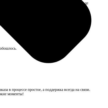
ел, что огорчило. Теперь мою только вручную, вроде
 обошлось.
аза в процессе простое, а поддержка всегда на связи.
яркие моменты!