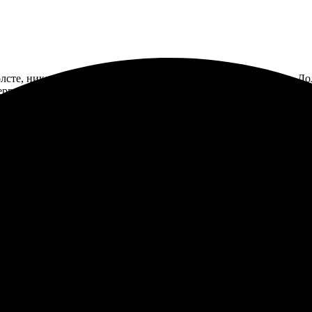
холсте, никаких проблем. Процесс оформления прост и удобен. Д
ервис!
лнили заказ быстро, качество просто супер! Всё пришло вовремя,