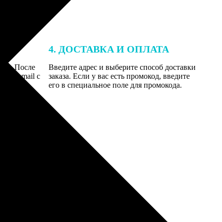
4. ДОСТАВКА И ОПЛАТА
той. После
Введите адрес и выберите способ доставки
 на email с
заказа. Если у вас есть промокод, введите
вим заказ
его в специальное поле для промокода.
мером для