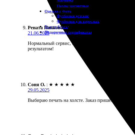
Магниты
Пазлы магнитные
Одежда с Фото
Футболки детские
Футболки для взрослых
Бьюти-боксы
Рената Панкова
:
★
★
★
★
★
Подарочные сертификаты
21.06.2025
Нормальный сервис, быстро и качественно сделали 
результатом!
Соня О.
:
★
★
★
★
★
29.05.2025
Выбираю печать на холсте. Заказ пришёл быстро, в