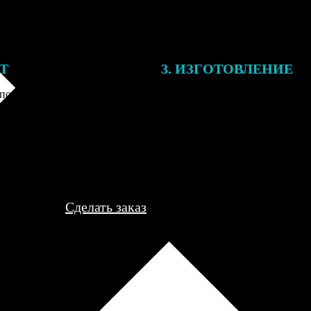
ЕТ
3. ИЗГОТОВЛЕНИЕ
подготовки заказа к печати
Оплатите заказ банковской кар
алисты могут связаться с Вами
оплаты получите подтверждение
му телефону или email для
описанием заказа. Когда отпра
я деталей.
вы получите письмо с трек-но
отслеживания.
Сделать заказ