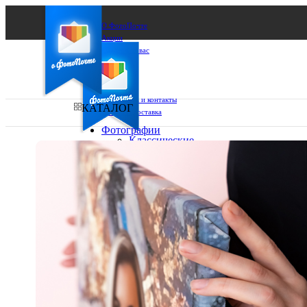
О ФотоПочте
Акции
Сделаем за вас
Бизнесу
FAQ
Франшиза
Поддержка и контакты
КАТАЛОГ
Оплата и доставка
Фотографии
Классические
фото
Ваш город:
10х10
10х15
Ваш регион доставки
13х18
15х15
Выберите из списка:
15х20
20х20
20х30
30х30
30х40
А4
Фото
в