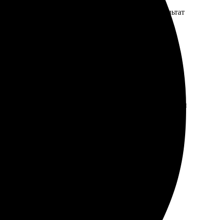
оформления прост и удобен, ничего лишнего. Результат
а дом. Качество печати на холсте отличное, все детали
еджер всё объяснил. Получила готовую работу на