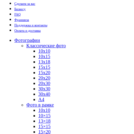
Сделаем за вас
Бизнесу
FAQ
Франшиза
Поддержка и контакты
Оплата и доставка
Фотографии
Классические фото
10х10
10х15
13х18
15х15
15х20
20х20
20х30
30х30
30х40
А4
Фото в рамке
10х10
10×15
13×18
15×15
15×20