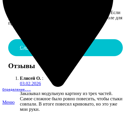
4. ДОСТАВКА И ОПЛАТА
Введите адрес и выберите способ доставки заказа. Если
у вас есть промокод, введите его в специальное поле для
промокода.
Сделать заказ
Отзывы
Елисей О.
:
03.02.2026
Определение...
Заказывал модульную картину из трех частей.
Самое сложное было ровно повесить, чтобы стыки
Меню
совпали. В итоге повесил кривовато, но это уже
мои руки.