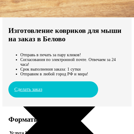
Не нашли Ваш город?
Мы доставляем по всему миру
Изготовление ковриков для мыши
Продолжить без города
на заказ в Белово
Отправь в печать за пару кликов!
Согласования по электронной почте. Отвечаем за 24
часа!
Срок выполнения заказа: 1 сутки
Отправим в любой город РФ и мира!
Сделать заказ
Форматы и цены
Услуга
Цена, руб.