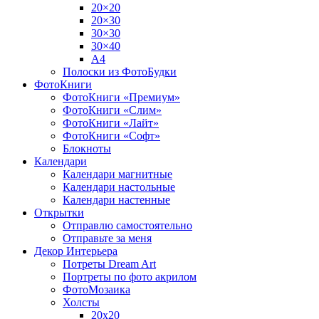
20×20
20×30
30×30
30×40
A4
Полоски из ФотоБудки
ФотоКниги
ФотоКниги «Премиум»
ФотоКниги «Слим»
ФотоКниги «Лайт»
ФотоКниги «Софт»
Блокноты
Календари
Календари магнитные
Календари настольные
Календари настенные
Открытки
Отправлю самостоятельно
Отправьте за меня
Декор Интерьера
Потреты Dream Art
Портреты по фото акрилом
ФотоМозаика
Холсты
20х20