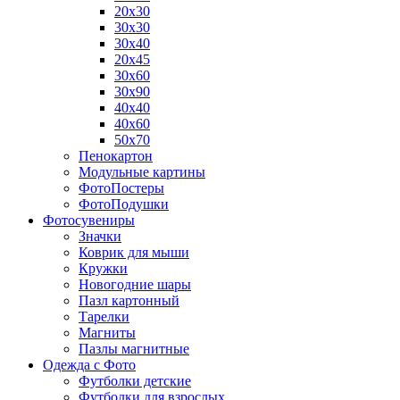
20х30
30х30
30х40
20х45
30х60
30х90
40х40
40х60
50х70
Пенокартон
Модульные картины
ФотоПостеры
ФотоПодушки
Фотоcувениры
Значки
Коврик для мыши
Кружки
Новогодние шары
Пазл картонный
Тарелки
Магниты
Пазлы магнитные
Одежда с Фото
Футболки детские
Футболки для взрослых