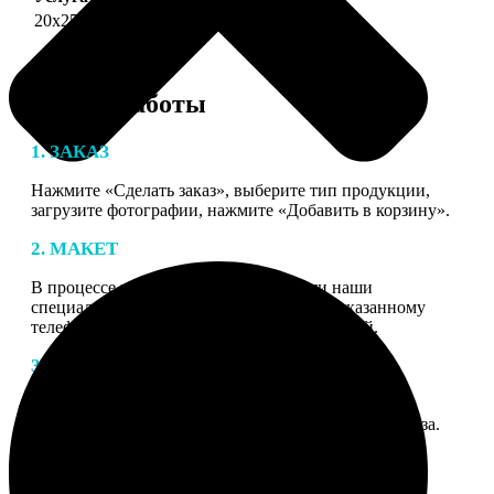
20х25
690
Этапы работы
1. ЗАКАЗ
Нажмите «Сделать заказ», выберите тип продукции,
загрузите фотографии, нажмите «Добавить в корзину».
2. МАКЕТ
В процессе подготовки заказа к печати наши
специалисты могут связаться с Вами по указанному
телефону или email для согласования деталей.
3. ИЗГОТОВЛЕНИЕ
Оплатите заказ банковской картой. После оплаты
получите подтверждение на email с описанием заказа.
Когда отправим заказ вы получите письмо с трек-
номером для отслеживания.