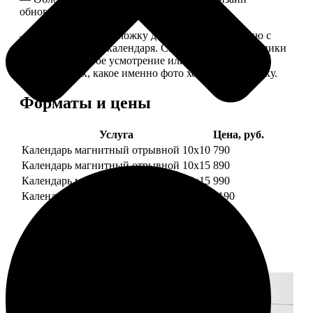
обновляем каждый год.
— В кружочек на обложку добавляем фотографию с
одной из страниц календаря. Снимок наши сотрудники
выбирают на свое усмотрение или пишите в
комментариях, какое именно фото хотите на обложку.
Форматы и цены
Услуга
Цена, руб.
Календарь магнитный отрывной 10x10
790
Календарь магнитный отрывной 10x15
890
Календарь магнитный отрывной 15x15
990
Календарь магнитный отрывной 15x20
1190
Примеры работ