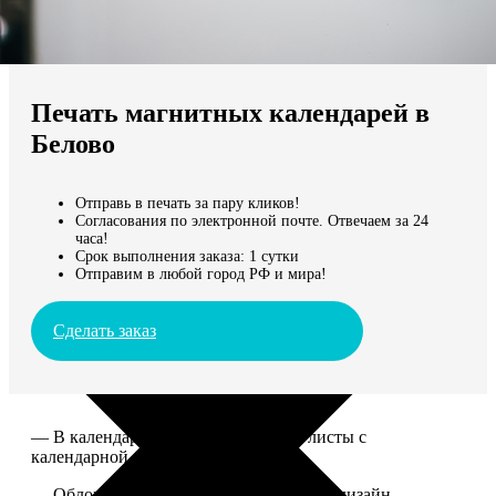
Не нашли Ваш город?
Мы доставляем по всему миру
Печать магнитных календарей в
Продолжить без города
Белово
Отправь в печать за пару кликов!
Согласования по электронной почте. Отвечаем за 24
часа!
Срок выполнения заказа: 1 сутки
Отправим в любой город РФ и мира!
Сделать заказ
— В календаре 13 листов: обложка+листы с
календарной сеткой.
— Обложка для календаря стандартная, дизайн