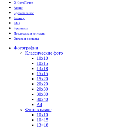
О ФотоПочте
Акции
Сделаем за вас
Бизнесу
FAQ
Франшиза
Поддержка и контакты
Оплата и доставка
Фотографии
Классические фото
10х10
10х15
13х18
15х15
15х20
20х20
20х30
30х30
30х40
А4
Фото в рамке
10х10
10×15
13×18