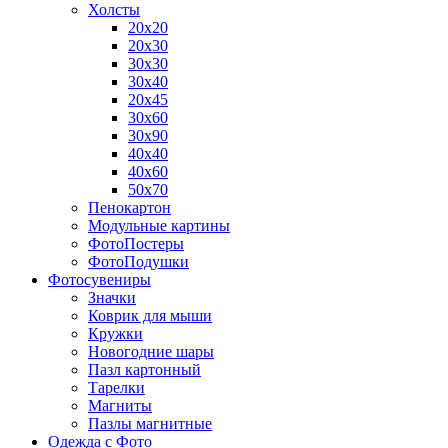
Холсты
20х20
20х30
30х30
30х40
20х45
30х60
30х90
40х40
40х60
50х70
Пенокартон
Модульные картины
ФотоПостеры
ФотоПодушки
Фотоcувениры
Значки
Коврик для мыши
Кружки
Новогодние шары
Пазл картонный
Тарелки
Магниты
Пазлы магнитные
Одежда с Фото