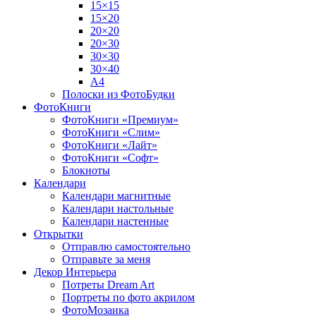
15×15
15×20
20×20
20×30
30×30
30×40
A4
Полоски из ФотоБудки
ФотоКниги
ФотоКниги «Премиум»
ФотоКниги «Слим»
ФотоКниги «Лайт»
ФотоКниги «Софт»
Блокноты
Календари
Календари магнитные
Календари настольные
Календари настенные
Открытки
Отправлю самостоятельно
Отправьте за меня
Декор Интерьера
Потреты Dream Art
Портреты по фото акрилом
ФотоМозаика