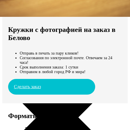
Не нашли Ваш город?
Мы доставляем по всему миру
Кружки с фотографией на заказ в
Продолжить без города
Белово
Отправь в печать за пару кликов!
Согласования по электронной почте. Отвечаем за 24
часа!
Срок выполнения заказа: 1 сутки
Отправим в любой город РФ и мира!
Сделать заказ
Форматы и цены
Услуга
Цена, руб.