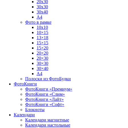
20х30
30х30
30х40
А4
Фото в рамке
10х10
10×15
13×18
15×15
15×20
20×20
20×30
30×30
30×40
A4
Полоски из ФотоБудки
ФотоКниги
ФотоКниги «Премиум»
ФотоКниги «Слим»
ФотоКниги «Лайт»
ФотоКниги «Софт»
Блокноты
Календари
Календари магнитные
Календари настольные