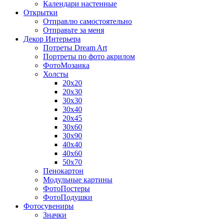
Календари настенные
Открытки
Отправлю самостоятельно
Отправьте за меня
Декор Интерьера
Потреты Dream Art
Портреты по фото акрилом
ФотоМозаика
Холсты
20х20
20х30
30х30
30х40
20х45
30х60
30х90
40х40
40х60
50х70
Пенокартон
Модульные картины
ФотоПостеры
ФотоПодушки
Фотоcувениры
Значки