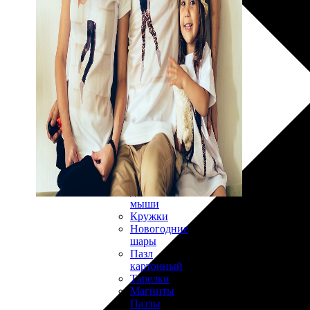
30х40
20х45
30х60
30х90
40х40
40х60
50х70
Пенокартон
Модульные
картины
ФотоПостеры
ФотоПодушки
Фотоcувениры
Значки
Коврик
для
мыши
Кружки
Новогодние
шары
Пазл
картонный
Тарелки
Магниты
Пазлы