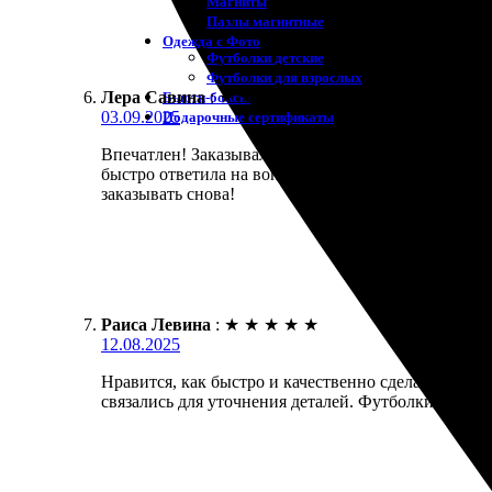
Магниты
Пазлы магнитные
Одежда с Фото
Футболки детские
Футболки для взрослых
Лера Савина
:
★
★
★
★
★
Бьюти-боксы
03.09.2025
Подарочные сертификаты
Впечатлен! Заказывал футболки с фото на заказ. С
быстро ответила на вопросы. Уточнили детали заказ
заказывать снова!
Раиса Левина
:
★
★
★
★
★
12.08.2025
Нравится, как быстро и качественно сделали футбол
связались для уточнения деталей. Футболки пришл