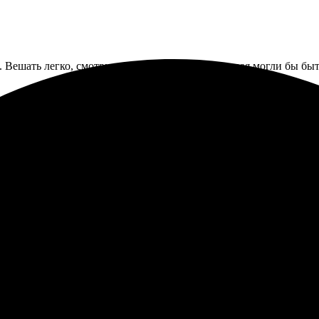
Вешать легко, смотрится современно. Только края могли бы быть
ерьера. Волновалась, что будут муар или пиксели, но нет, подо
ьер привёз аккуратно, помог занести.