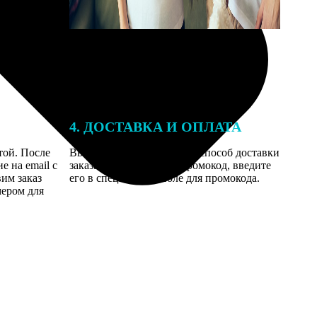
4. ДОСТАВКА И ОПЛАТА
той. После
Введите адрес и выберите способ доставки
 на email с
заказа. Если у вас есть промокод, введите
вим заказ
его в специальное поле для промокода.
мером для