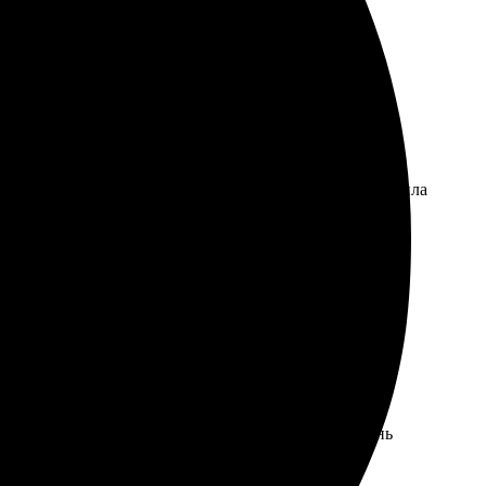
сем друзьям.
тно. Выбор вариантов большой, что порадовало. Загрузила
лки и осталась довольна качеством печати. Цвета
оригинальных подарков!
тный, загружала фото быстро. Качество печати
сы решаются оперативно. Футболки получились очень