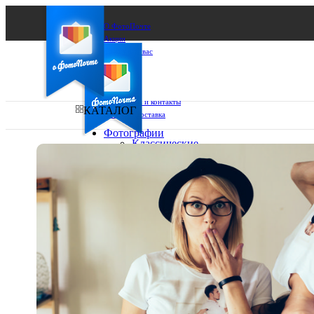
О ФотоПочте
Акции
Сделаем за вас
Бизнесу
FAQ
Франшиза
Поддержка и контакты
КАТАЛОГ
Оплата и доставка
Фотографии
Классические
фото
Ваш город:
10х10
10х15
Ваш регион доставки
13х18
15х15
Выберите из списка:
15х20
20х20
20х30
30х30
30х40
А4
Фото
в