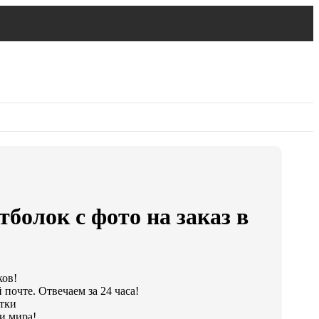
болок с фото на заказ в
ков!
почте. Отвечаем за 24 часа!
утки
и мира!