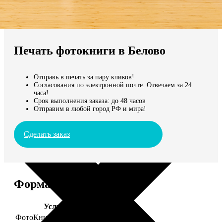
Не нашли Ваш город?
Мы доставляем по всему миру
Печать фотокниги в Белово
Продолжить без города
Отправь в печать за пару кликов!
Согласования по электронной почте. Отвечаем за 24
часа!
Срок выполнения заказа: до 48 часов
Отправим в любой город РФ и мира!
Сделать заказ
Форматы и цены
Услуга
Цена, руб.
ФотоКниги "Премиум"
от 2490