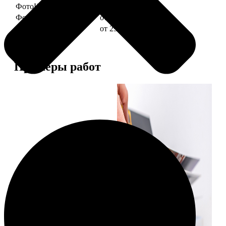
ФотоКниги "Слим"
от 1290
ФотоКниги "Лайт"
от 2990
ФотоКниги "Софт"
от 2990
Примеры работ