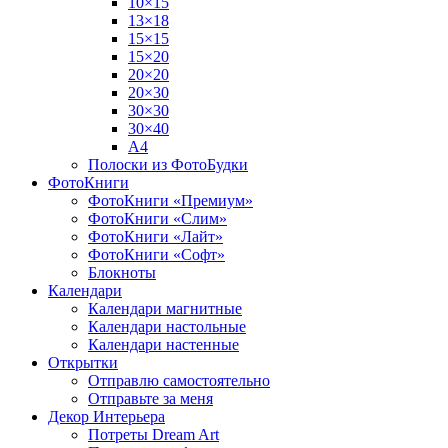
10×15
13×18
15×15
15×20
20×20
20×30
30×30
30×40
A4
Полоски из ФотоБудки
ФотоКниги
ФотоКниги «Премиум»
ФотоКниги «Слим»
ФотоКниги «Лайт»
ФотоКниги «Софт»
Блокноты
Календари
Календари магнитные
Календари настольные
Календари настенные
Открытки
Отправлю самостоятельно
Отправьте за меня
Декор Интерьера
Потреты Dream Art