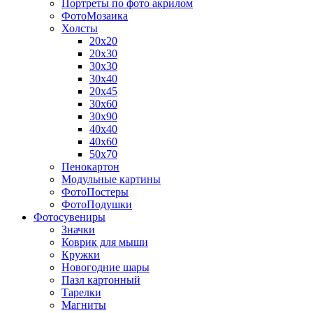
Портреты по фото акрилом
ФотоМозаика
Холсты
20х20
20х30
30х30
30х40
20х45
30х60
30х90
40х40
40х60
50х70
Пенокартон
Модульные картины
ФотоПостеры
ФотоПодушки
Фотоcувениры
Значки
Коврик для мыши
Кружки
Новогодние шары
Пазл картонный
Тарелки
Магниты