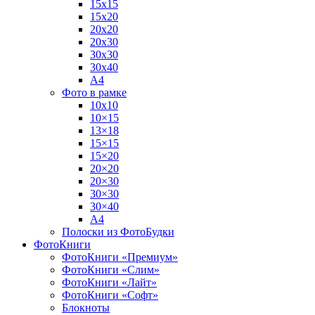
15х15
15х20
20х20
20х30
30х30
30х40
А4
Фото в рамке
10х10
10×15
13×18
15×15
15×20
20×20
20×30
30×30
30×40
A4
Полоски из ФотоБудки
ФотоКниги
ФотоКниги «Премиум»
ФотоКниги «Слим»
ФотоКниги «Лайт»
ФотоКниги «Софт»
Блокноты