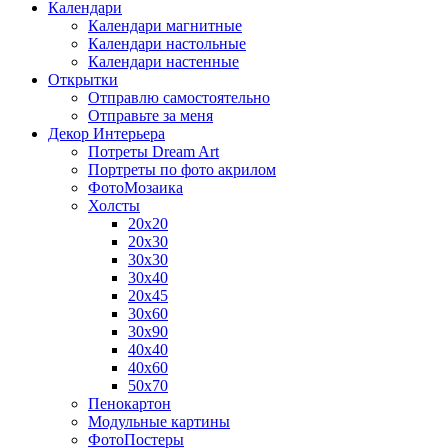
Календари
Календари магнитные
Календари настольные
Календари настенные
Открытки
Отправлю самостоятельно
Отправьте за меня
Декор Интерьера
Потреты Dream Art
Портреты по фото акрилом
ФотоМозаика
Холсты
20х20
20х30
30х30
30х40
20х45
30х60
30х90
40х40
40х60
50х70
Пенокартон
Модульные картины
ФотоПостеры