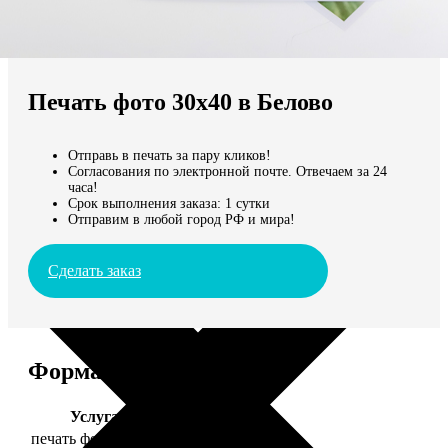
Не нашли Ваш город?
Мы доставляем по всему миру
Печать фото 30х40 в Белово
Продолжить без города
Отправь в печать за пару кликов!
Согласования по электронной почте. Отвечаем за 24
часа!
Срок выполнения заказа: 1 сутки
Отправим в любой город РФ и мира!
Сделать заказ
Форматы и цены
Услуга
Цена, руб.
печать фото 30х40
199