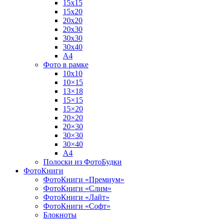
15х15
15х20
20х20
20х30
30х30
30х40
А4
Фото в рамке
10х10
10×15
13×18
15×15
15×20
20×20
20×30
30×30
30×40
A4
Полоски из ФотоБудки
ФотоКниги
ФотоКниги «Премиум»
ФотоКниги «Слим»
ФотоКниги «Лайт»
ФотоКниги «Софт»
Блокноты