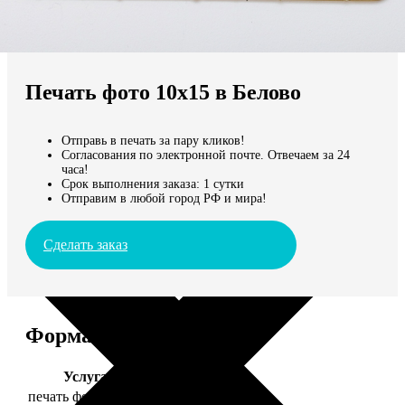
Не нашли Ваш город?
Мы доставляем по всему миру
Печать фото 10х15 в Белово
Продолжить без города
Отправь в печать за пару кликов!
Согласования по электронной почте. Отвечаем за 24
часа!
Срок выполнения заказа: 1 сутки
Отправим в любой город РФ и мира!
Сделать заказ
Форматы и цены
Услуга
Цена, руб.
печать фото 10х15
24