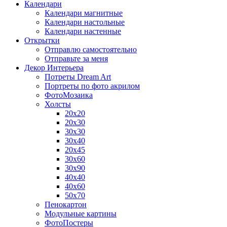
Календари
Календари магнитные
Календари настольные
Календари настенные
Открытки
Отправлю самостоятельно
Отправьте за меня
Декор Интерьера
Потреты Dream Art
Портреты по фото акрилом
ФотоМозаика
Холсты
20х20
20х30
30х30
30х40
20х45
30х60
30х90
40х40
40х60
50х70
Пенокартон
Модульные картины
ФотоПостеры