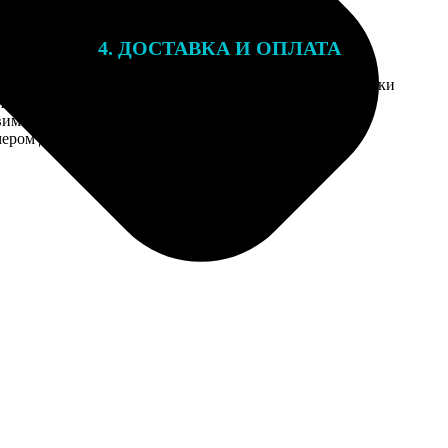
4. ДОСТАВКА И ОПЛАТА
той. После
Введите адрес и выберите способ доставки
 на email с
заказа.
им заказ,
мером для