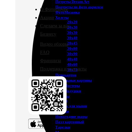
Потреты Dream Art
Портреты по фото акрилом
О ФотоПочте
ФотоМозаика
Акции
Холсты
20х20
Сделаем за вас
20х30
30х30
Бизнесу
30х40
20х45
Видео обзоры
30х60
FAQ
30х90
40х40
Франшиза
40х60
Поддержка и контакты
50х70
Пенокартон
Модульные картины
ФотоПостеры
ФотоПодушки
Фотоcувениры
Значки
Коврик для мыши
Кружки
Новогодние шары
Пазл картонный
Тарелки