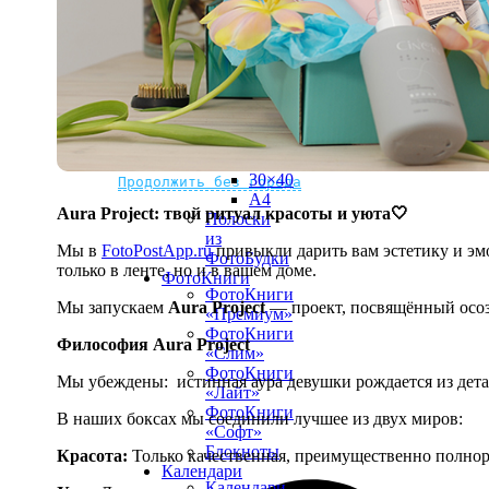
рамке
10х10
10×15
13×18
15×15
15×20
20×20
20×30
Не нашли Ваш город?
Мы доставляем по всему миру
30×30
30×40
Продолжить без города
A4
Aura Project: твой ритуал красоты и уюта🤍
Полоски
из
Мы в
FotoPostApp.ru
привыкли дарить вам эстетику и эмо
ФотоБудки
только в ленте, но и в вашем доме.
ФотоКниги
ФотоКниги
Мы запускаем
Aura Project
— проект, посвящённый осоз
«Премиум»
ФотоКниги
Философия Aura Project
«Слим»
ФотоКниги
Мы убеждены:
истинная аура девушки рождается из дет
«Лайт»
ФотоКниги
В наших боксах мы соединили лучшее из двух миров:
«Софт»
Блокноты
Красота:
Только качественная, преимущественно полнор
Календари
Календари