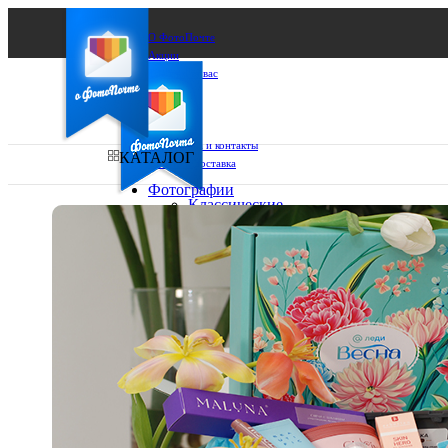
О ФотоПочте
Акции
Сделаем за вас
Бизнесу
FAQ
Франшиза
Поддержка и контакты
КАТАЛОГ
Оплата и доставка
Фотографии
Классические
фото
Ваш город:
10х10
10х15
Ваш регион доставки
13х18
15х15
Выберите из списка:
15х20
20х20
20х30
30х30
30х40
А4
Фото
в