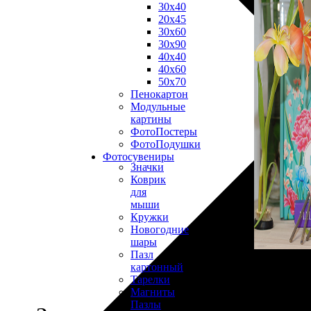
30х40
20х45
30х60
30х90
40х40
40х60
50х70
Пенокартон
Модульные
картины
ФотоПостеры
ФотоПодушки
Фотоcувениры
Значки
Коврик
для
мыши
Кружки
Новогодние
шары
Пазл
картонный
Тарелки
Магниты
Пазлы