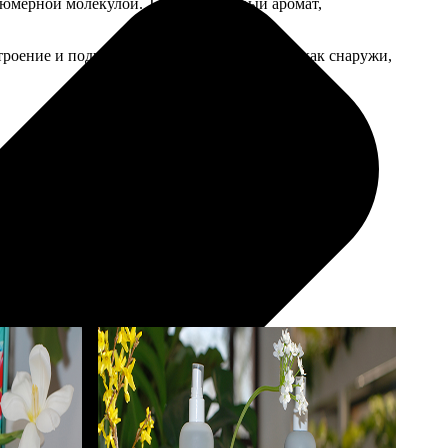
рфюмерной молекулой. Тонкий нишевый аромат,
строение и подчеркнут природное сияние — как снаружи,