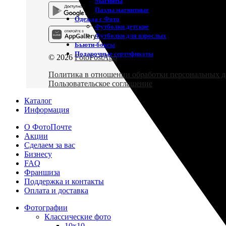
Магниты
Пазлы магнитные
Одежда с Фото
Футболки детские
Футболки для взрослых
Бьюти-боксы
Подарочные сертификаты
© 2026
FotoPostApp
. All rights reserved
Политика в отношении обработки персональных 
Пользовательское соглашение
Каталог
Информация
О ФотоПочте
Акции
Сделаем за вас
Бизнесу
FAQ
Франшиза
Поддержка и контакты
Оплата и доставка
Фотографии
Классические фото
10х10