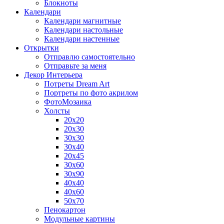
Блокноты
Календари
Календари магнитные
Календари настольные
Календари настенные
Открытки
Отправлю самостоятельно
Отправьте за меня
Декор Интерьера
Потреты Dream Art
Портреты по фото акрилом
ФотоМозаика
Холсты
20х20
20х30
30х30
30х40
20х45
30х60
30х90
40х40
40х60
50х70
Пенокартон
Модульные картины