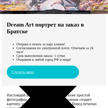
Не нашли Ваш город?
Мы доставляем по всему миру
Dream Art портрет на заказ в
Продолжить без города
Братске
Отправь в печать за пару кликов!
Согласования по электронной почте. Отвечаем за 24
часа!
Срок выполнения заказа: 1 сутки
Отправим в любой город РФ и мира!
Сделать заказ
Настоящий шедевр, сделанный на основе простой
фотографии. Профессиональный художник создает
картину, учитывая ваши комментарии. Перед печатью