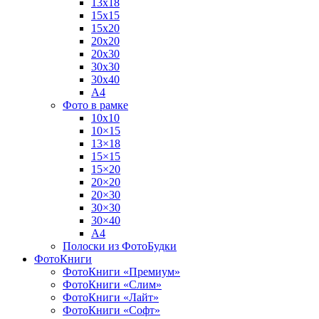
13х18
15х15
15х20
20х20
20х30
30х30
30х40
А4
Фото в рамке
10х10
10×15
13×18
15×15
15×20
20×20
20×30
30×30
30×40
A4
Полоски из ФотоБудки
ФотоКниги
ФотоКниги «Премиум»
ФотоКниги «Слим»
ФотоКниги «Лайт»
ФотоКниги «Софт»