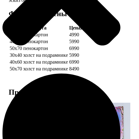
эскиз обязательно согласуем с вами.
Форматы и цены
Услуга
Цена, руб.
30х40 пенокартон
4990
40х60 пенокартон
5990
50х70 пенокартон
6990
30х40 холст на подрамнике
5990
40х60 холст на подрамнике
6990
50х70 холст на подрамнике
8490
Примеры работ