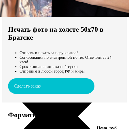
Не нашли Ваш город?
Мы доставляем по всему миру
Печать фото на холсте 50х70 в
Продолжить без города
Братске
Отправь в печать за пару кликов!
Согласования по электронной почте. Отвечаем за 24
часа!
Срок выполнения заказа: 1 сутки
Отправим в любой город РФ и мира!
Сделать заказ
Форматы и цены
Услуга
Цена, руб.