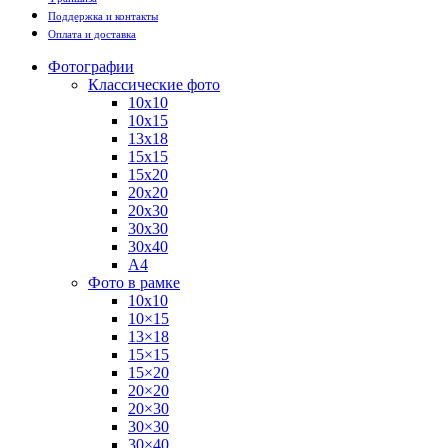
Поддержка и контакты
Оплата и доставка
Фотографии
Классические фото
10х10
10х15
13х18
15х15
15х20
20х20
20х30
30х30
30х40
А4
Фото в рамке
10х10
10×15
13×18
15×15
15×20
20×20
20×30
30×30
30×40