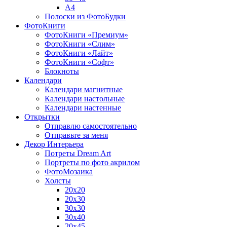
A4
Полоски из ФотоБудки
ФотоКниги
ФотоКниги «Премиум»
ФотоКниги «Слим»
ФотоКниги «Лайт»
ФотоКниги «Софт»
Блокноты
Календари
Календари магнитные
Календари настольные
Календари настенные
Открытки
Отправлю самостоятельно
Отправьте за меня
Декор Интерьера
Потреты Dream Art
Портреты по фото акрилом
ФотоМозаика
Холсты
20х20
20х30
30х30
30х40
20х45