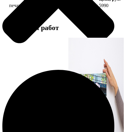
печать фото на холсте 50х70 на подрамнике
5990
Примеры работ