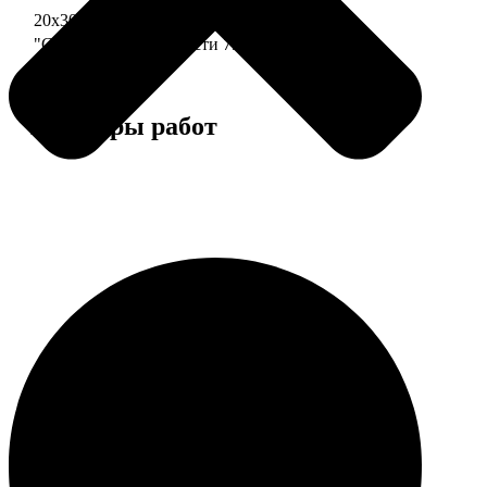
20х30 110 частей
790
"Сердце" 20х20 74 части
790
Примеры работ
Этапы работы