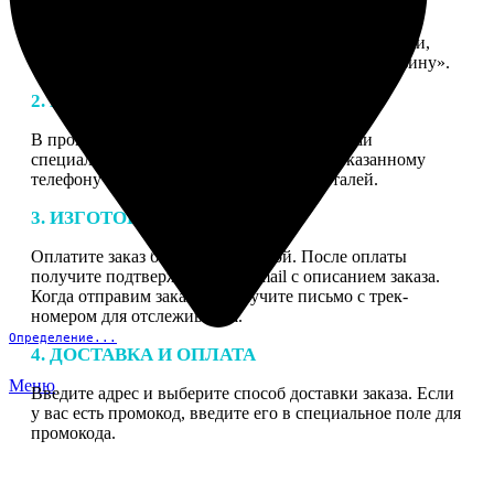
1. ЗАКАЗ
Нажмите «Сделать заказ», выберите тип продукции,
загрузите фотографии, нажмите «Добавить в корзину».
2. МАКЕТ
В процессе подготовки заказа к печати наши
специалисты могут связаться с Вами по указанному
телефону или email для согласования деталей.
3. ИЗГОТОВЛЕНИЕ
Оплатите заказ банковской картой. После оплаты
получите подтверждение на email с описанием заказа.
Когда отправим заказ вы получите письмо с трек-
номером для отслеживания.
Определение...
4. ДОСТАВКА И ОПЛАТА
Меню
Введите адрес и выберите способ доставки заказа. Если
у вас есть промокод, введите его в специальное поле для
промокода.