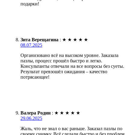
подарки!
Зита Верещагина
:
★
★
★
★
★
08.07.2025
Организовано всё на высоком уровне. Заказала
пазлы, процесс прошёл быстро и легко.
Консультанты отвечали на все вопросы без суеты.
Результат превзошёл ожидания – качество
потрясающее!
Валера Родин
:
★
★
★
★
★
29.06.2025
Жаль, что не знал о вас раньше. Заказал пазлы по
своему снимку. Всё сделали быстро и без проблем.