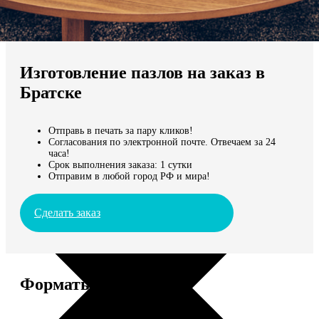
Не нашли Ваш город?
Мы доставляем по всему миру
Изготовление пазлов на заказ в
Продолжить без города
Братске
Отправь в печать за пару кликов!
Согласования по электронной почте. Отвечаем за 24
часа!
Срок выполнения заказа: 1 сутки
Отправим в любой город РФ и мира!
Сделать заказ
Форматы и цены
Услуга
Цена, руб.