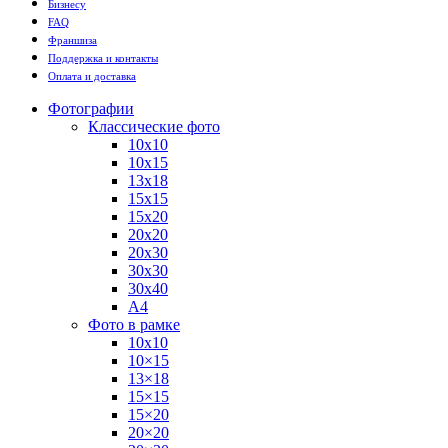
Бизнесу
FAQ
Франшиза
Поддержка и контакты
Оплата и доставка
Фотографии
Классические фото
10х10
10х15
13х18
15х15
15х20
20х20
20х30
30х30
30х40
А4
Фото в рамке
10х10
10×15
13×18
15×15
15×20
20×20