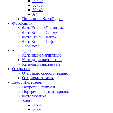
20×30
30×30
30×40
A4
Полоски из ФотоБудки
ФотоКниги
ФотоКниги «Премиум»
ФотоКниги «Слим»
ФотоКниги «Лайт»
ФотоКниги «Софт»
Блокноты
Календари
Календари магнитные
Календари настольные
Календари настенные
Открытки
Отправлю самостоятельно
Отправьте за меня
Декор Интерьера
Потреты Dream Art
Портреты по фото акрилом
ФотоМозаика
Холсты
20х20
20х30