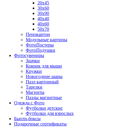
20х45
30х60
30х90
40х40
40х60
50х70
Пенокартон
Модульные картины
ФотоПостеры
ФотоПодушки
Фотоcувениры
Значки
Коврик для мыши
Кружки
Новогодние шары
Пазл картонный
Тарелки
Магниты
Пазлы магнитные
Одежда с Фото
Футболки детские
Футболки для взрослых
Бьюти-боксы
Подарочные сертификаты