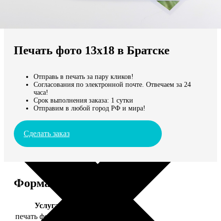
Не нашли Ваш город?
Мы доставляем по всему миру
Печать фото 13х18 в Братске
Продолжить без города
Отправь в печать за пару кликов!
Согласования по электронной почте. Отвечаем за 24
часа!
Срок выполнения заказа: 1 сутки
Отправим в любой город РФ и мира!
Сделать заказ
Форматы и цены
Услуга
Цена, руб.
печать фото 13х18
39