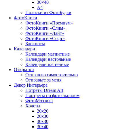
30×40
A4
Полоски из ФотоБудки
ФотоКниги
ФотоКниги «Премиум»
ФотоКниги «Слим»
ФотоКниги «Лайт»
ФотоКниги «Софт»
Блокноты
Календари
Календари магнитные
Календари настольные
Календари настенные
Открытки
Отправлю самостоятельно
Отправьте за меня
Декор Интерьера
Потреты Dream Art
Портреты по фото акрилом
ФотоМозаика
Холсты
20х20
20х30
30х30
30х40