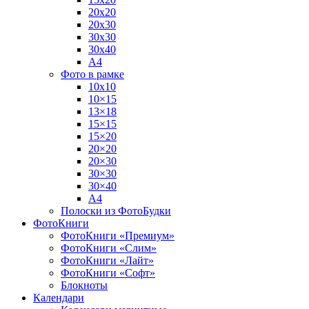
20х20
20х30
30х30
30х40
А4
Фото в рамке
10х10
10×15
13×18
15×15
15×20
20×20
20×30
30×30
30×40
A4
Полоски из ФотоБудки
ФотоКниги
ФотоКниги «Премиум»
ФотоКниги «Слим»
ФотоКниги «Лайт»
ФотоКниги «Софт»
Блокноты
Календари