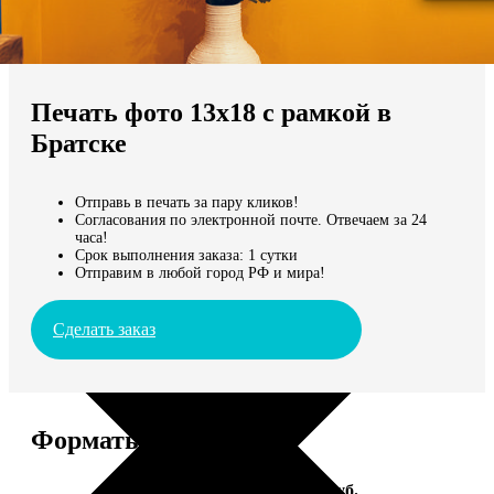
Не нашли Ваш город?
Мы доставляем по всему миру
Печать фото 13х18 с рамкой в
Продолжить без города
Братске
Отправь в печать за пару кликов!
Согласования по электронной почте. Отвечаем за 24
часа!
Срок выполнения заказа: 1 сутки
Отправим в любой город РФ и мира!
Сделать заказ
Форматы и цены
Услуга
Цена, руб.