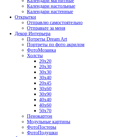
Календари магнитные
Календари настольные
Календари настенные
Открытки
Отправлю самостоятельно
Отправьте за меня
Декор Интерьера
Потреты Dream Art
Портреты по фото акрилом
ФотоМозаика
Холсты
20х20
20х30
30х30
30х40
20х45
30х60
30х90
40х40
40х60
50х70
Пенокартон
Модульные картины
ФотоПостеры
ФотоПодушки