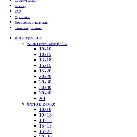
Сделаем за вас
Бизнесу
FAQ
Франшиза
Поддержка и контакты
Оплата и доставка
Фотографии
Классические фото
10х10
10х15
13х18
15х15
15х20
20х20
20х30
30х30
30х40
А4
Фото в рамке
10х10
10×15
13×18
15×15
15×20
20×20