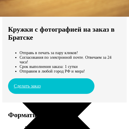
Не нашли Ваш город?
Мы доставляем по всему миру
Кружки с фотографией на заказ в
Продолжить без города
Братске
Отправь в печать за пару кликов!
Согласования по электронной почте. Отвечаем за 24
часа!
Срок выполнения заказа: 1 сутки
Отправим в любой город РФ и мира!
Сделать заказ
Форматы и цены
Услуга
Цена, руб.