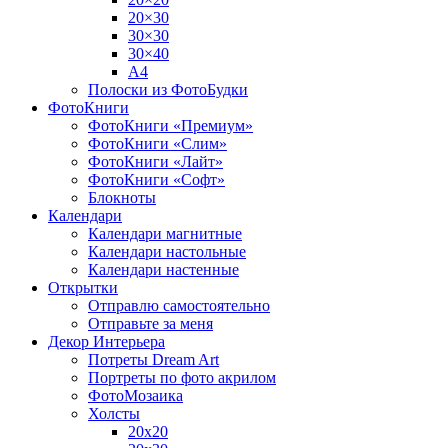
20×30
30×30
30×40
A4
Полоски из ФотоБудки
ФотоКниги
ФотоКниги «Премиум»
ФотоКниги «Слим»
ФотоКниги «Лайт»
ФотоКниги «Софт»
Блокноты
Календари
Календари магнитные
Календари настольные
Календари настенные
Открытки
Отправлю самостоятельно
Отправьте за меня
Декор Интерьера
Потреты Dream Art
Портреты по фото акрилом
ФотоМозаика
Холсты
20х20