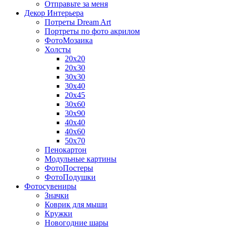
Отправьте за меня
Декор Интерьера
Потреты Dream Art
Портреты по фото акрилом
ФотоМозаика
Холсты
20х20
20х30
30х30
30х40
20х45
30х60
30х90
40х40
40х60
50х70
Пенокартон
Модульные картины
ФотоПостеры
ФотоПодушки
Фотоcувениры
Значки
Коврик для мыши
Кружки
Новогодние шары