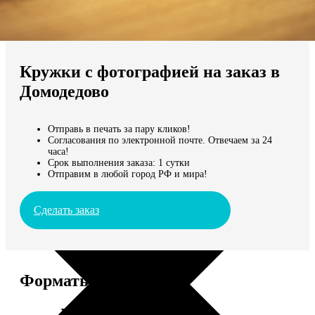
Не нашли Ваш город?
Мы доставляем по всему миру
Кружки с фотографией на заказ в
Продолжить без города
Домодедово
Отправь в печать за пару кликов!
Согласования по электронной почте. Отвечаем за 24
часа!
Срок выполнения заказа: 1 сутки
Отправим в любой город РФ и мира!
Сделать заказ
Форматы и цены
Услуга
Цена, руб.