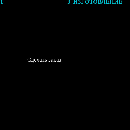
ЕТ
3. ИЗГОТОВЛЕНИЕ
подготовки заказа к печати
Оплатите заказ банковской кар
алисты могут связаться с Вами
оплаты получите подтверждение
му телефону или email для
описанием заказа. Когда отпра
я деталей.
вы получите письмо с трек-но
отслеживания.
Сделать заказ
были строгие, но на готовых снимках поставили всё нужные печ