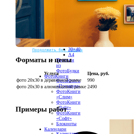
рамке
10х10
10×15
13×18
15×15
15×20
20×20
20×30
Не нашли Ваш город?
Мы доставляем по всему миру
30×30
30×40
Продолжить без города
A4
Форматы и цены
Полоски
из
ФотоБудки
Услуга
Цена, руб.
ФотоКниги
фото 20х30 в деревянной рамке
990
ФотоКниги
«Премиум»
фото 20х30 в алюминиевой рамке
2490
ФотоКниги
«Слим»
ФотоКниги
«Лайт»
Примеры работ
ФотоКниги
«Софт»
Блокноты
Календари
Календари