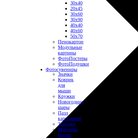
30х40
20х45
30х60
30х90
40х40
40х60
50х70
Пенокартон
Модульные
картины
ФотоПостеры
ФотоПодушки
Фотоcувениры
Значки
Коврик
для
мыши
Кружки
Новогодние
шары
Пазл
картонный
Тарелки
Магниты
Пазлы