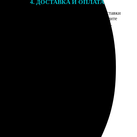
4. ДОСТАВКА И ОПЛАТА
той. После
Введите адрес и выберите способ доставки
 на email с
заказа. Если у вас есть промокод, введите
вим заказ
его в специальное поле для промокода.
мером для
ати, размер соблюли. В консульстве приняли без