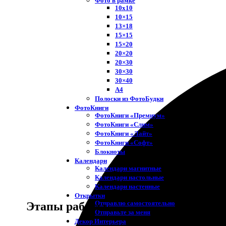
Фото в рамке
10х10
10×15
13×18
15×15
15×20
20×20
20×30
30×30
30×40
A4
Полоски из ФотоБудки
ФотоКниги
ФотоКниги «Премиум»
ФотоКниги «Слим»
ФотоКниги «Лайт»
ФотоКниги «Софт»
Блокноты
Календари
Календари магнитные
Календари настольные
Календари настенные
Открытки
Отправлю самостоятельно
Этапы работы
Отправьте за меня
Декор Интерьера