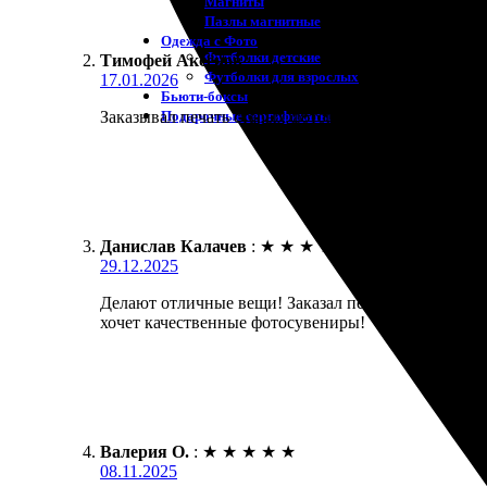
Магниты
Пазлы магнитные
Одежда с Фото
Футболки детские
Тимофей Аксёнов
:
Футболки для взрослых
17.01.2026
Бьюти-боксы
Подарочные сертификаты
Заказывал печать старых фотографий для альбома р
Данислав Калачев
:
★
★
★
★
★
29.12.2025
Делают отличные вещи! Заказал печать фото формат
хочет качественные фотосувениры!
Валерия О.
:
★
★
★
★
★
08.11.2025