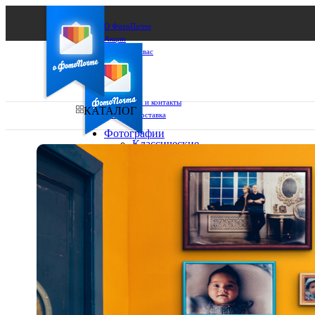
О ФотоПочте
Акции
Сделаем за вас
Бизнесу
FAQ
Франшиза
Поддержка и контакты
КАТАЛОГ
Оплата и доставка
Фотографии
Классические
фото
Ваш город:
10х10
10х15
Ваш регион доставки
13х18
15х15
Выберите из списка:
15х20
20х20
20х30
30х30
30х40
А4
Фото
в