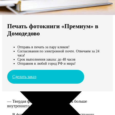
Не нашли Ваш город?
Мы доставляем по всему миру
Печать фотокниги «Премиум» в
Продолжить без города
Домодедово
Отправь в печать за пару кликов!
Согласования по электронной почте. Отвечаем за 24
часа!
Срок выполнения заказа: до 48 часов
Отправим в любой город РФ и мира!
Сделать заказ
— Твердая фотообложка, размер чуть больше
внутреннего блока.
— В фотокниге может быть от 20 до 100 страниц.