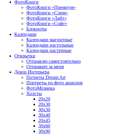
ФотоКниги
ФотоКниги «Премиум»
ФотоКниги «Слим»
ФотоКниги «Лайт»
ФотоКниги «Софт»
Блокноты
Календари
Календари магнитные
Календари настольные
Календари настенные
Открытки
Отправлю самостоятельно
Отправьте за меня
Декор Интерьера
Потреты Dream Art
Портреты по фото акрилом
ФотоМозаика
Холсты
20х20
20х30
30х30
30х40
20х45
30х60
30х90