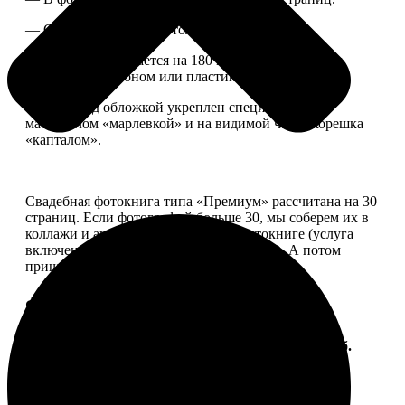
— Страницы плотные, толщина 1 мм.
— Книга раскрывается на 180 градусов, развороты
укреплены картоном или пластиком.
— Блок под обложкой укреплен специальным
материалом «марлевкой» и на видимой части корешка
«капталом».
Свадебная фотокнига типа «Премиум» рассчитана на 30
страниц. Если фотографий больше 30, мы соберем их в
коллажи и аккуратно разместим в фотокниге (услуга
включена, стоимость останется прежней). А потом
пришлем вам на согласование развороты.
Форматы и цены
Услуга
Цена, руб.
ФотоКнига "Премиум" 10x10
от 2490
ФотоКнига "Премиум" 10x15
от 2890