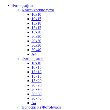
Фотографии
Классические фото
10х10
10х15
13х18
15х15
15х20
20х20
20х30
30х30
30х40
А4
Фото в рамке
10х10
10×15
13×18
15×15
15×20
20×20
20×30
30×30
30×40
A4
Полоски из ФотоБудки