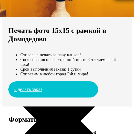
Не нашли Ваш город?
Мы доставляем по всему миру
Печать фото 15х15 с рамкой в
Продолжить без города
Домодедово
Отправь в печать за пару кликов!
Согласования по электронной почте. Отвечаем за 24
часа!
Срок выполнения заказа: 1 сутки
Отправим в любой город РФ и мира!
Сделать заказ
Форматы и цены
Услуга
Цена, руб.