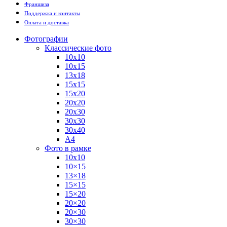
Франшиза
Поддержка и контакты
Оплата и доставка
Фотографии
Классические фото
10х10
10х15
13х18
15х15
15х20
20х20
20х30
30х30
30х40
А4
Фото в рамке
10х10
10×15
13×18
15×15
15×20
20×20
20×30
30×30