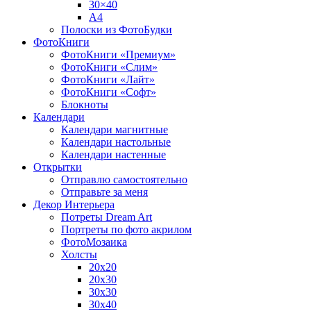
30×40
A4
Полоски из ФотоБудки
ФотоКниги
ФотоКниги «Премиум»
ФотоКниги «Слим»
ФотоКниги «Лайт»
ФотоКниги «Софт»
Блокноты
Календари
Календари магнитные
Календари настольные
Календари настенные
Открытки
Отправлю самостоятельно
Отправьте за меня
Декор Интерьера
Потреты Dream Art
Портреты по фото акрилом
ФотоМозаика
Холсты
20х20
20х30
30х30
30х40