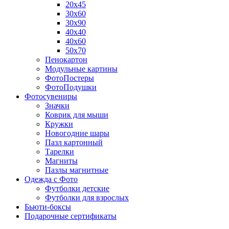
20х45
30х60
30х90
40х40
40х60
50х70
Пенокартон
Модульные картины
ФотоПостеры
ФотоПодушки
Фотоcувениры
Значки
Коврик для мыши
Кружки
Новогодние шары
Пазл картонный
Тарелки
Магниты
Пазлы магнитные
Одежда с Фото
Футболки детские
Футболки для взрослых
Бьюти-боксы
Подарочные сертификаты