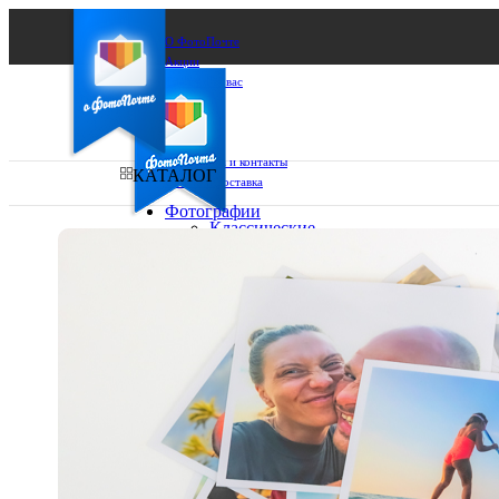
О ФотоПочте
Акции
Сделаем за вас
Бизнесу
FAQ
Франшиза
Поддержка и контакты
КАТАЛОГ
Оплата и доставка
Фотографии
Классические
фото
Ваш город:
10х10
10х15
Ваш регион доставки
13х18
15х15
Выберите из списка:
15х20
20х20
20х30
30х30
30х40
А4
Фото
в