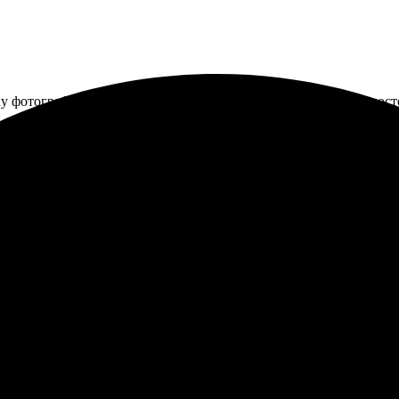
ку фотографий 13х18 в Домодедово. Быстро, качественно и прос
но оформлять заказ на сайте. Очень понравилось качество печати
мки! Рекомендую всем, кто ценит хороший сервис и результат.