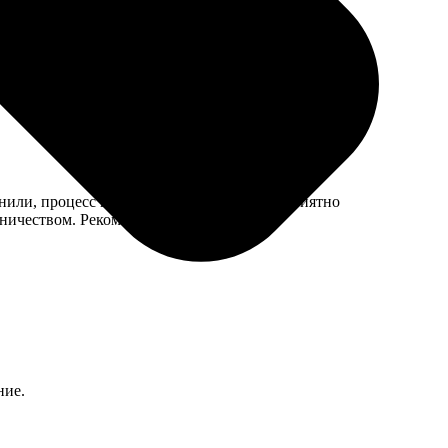
мый технологический допуск. Ну что ж, придётся
яснили, процесс понятен. Время ожидания приятно
дничеством. Рекомендую всем!
ние.