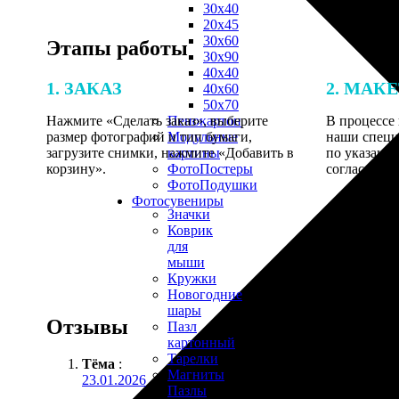
30х40
20х45
30х60
Этапы работы
30х90
40х40
1. ЗАКАЗ
2. МАК
40х60
50х70
Нажмите «Сделать заказ», выберите
В процессе 
Пенокартон
размер фотографий и тип бумаги,
наши специ
Модульные
загрузите снимки, нажмите «Добавить в
по указанно
картины
корзину».
согласовани
ФотоПостеры
ФотоПодушки
Фотоcувениры
Значки
Коврик
для
мыши
Кружки
Новогодние
шары
Отзывы
Пазл
картонный
Тарелки
Тёма
:
Магниты
23.01.2026
Пазлы