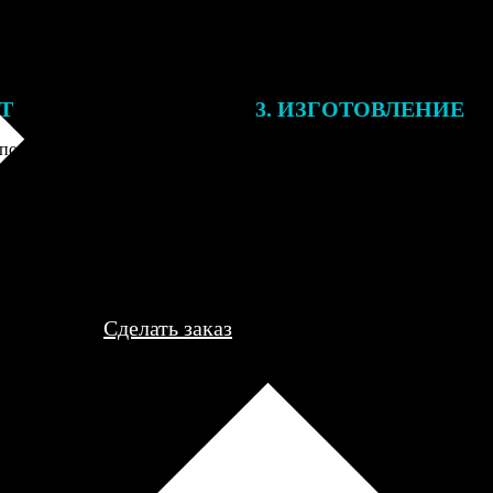
ЕТ
3. ИЗГОТОВЛЕНИЕ
подготовки заказа к печати
Оплатите заказ банковской кар
алисты могут связаться с Вами
оплаты получите подтверждение
му телефону или email для
описанием заказа. Когда отпра
я деталей.
вы получите письмо с трек-но
отслеживания.
Сделать заказ