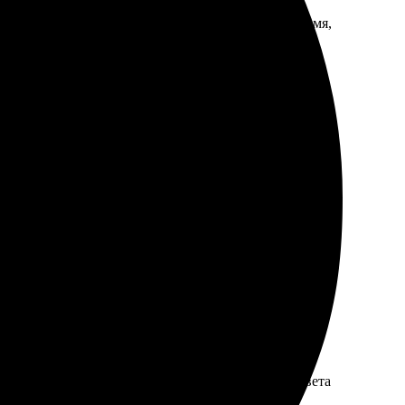
рез сайт простое и понятное. Доставка была вовремя,
агрузила фото и выбрала нужные размеры. Через пару
, ничего не повредилось в пути. Весь процесс прошел
ляющий, доставили быстро. Качество на высоте, цвета
паковка аккуратная. Обязательно вернусь еще!