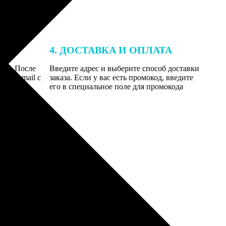
4. ДОСТАВКА И ОПЛАТА
той. После
Введите адрес и выберите способ доставки
 на email с
заказа. Если у вас есть промокод, введите
вим заказ
его в специальное поле для промокода
мером для