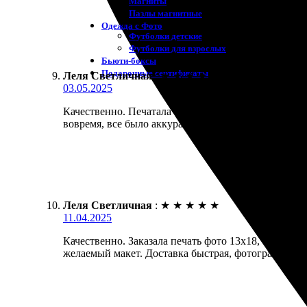
Магниты
Пазлы магнитные
Одежда с Фото
Футболки детские
Футболки для взрослых
Бьюти-боксы
Подарочные сертификаты
Леля Светличная
:
★
★
★
★
★
03.05.2025
Качественно. Печатала фотографии размером 13х18
вовремя, все было аккуратно упаковано. Качество п
Леля Светличная
:
★
★
★
★
★
11.04.2025
Качественно. Заказала печать фото 13х18, очень вп
желаемый макет. Доставка быстрая, фотографии при