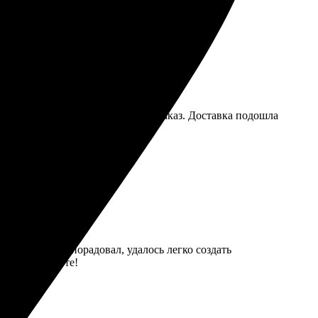
 выбрала количество, оформила заказ. Доставка подошла
ывать еще!
фонов и рамок порадовал, удалось легко создать
ество на высоте!