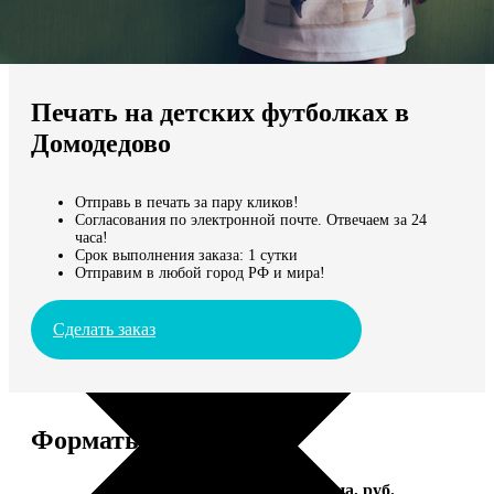
Не нашли Ваш город?
Мы доставляем по всему миру
Печать на детских футболках в
Продолжить без города
Домодедово
Отправь в печать за пару кликов!
Согласования по электронной почте. Отвечаем за 24
часа!
Срок выполнения заказа: 1 сутки
Отправим в любой город РФ и мира!
Сделать заказ
Форматы и цены
Услуга
Цена, руб.