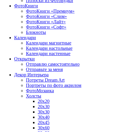
Полоски из ФотоБудки
ФотоКниги
ФотоКниги «Премиум»
ФотоКниги «Слим»
ФотоКниги «Лайт»
ФотоКниги «Софт»
Блокноты
Календари
Календари магнитные
Календари настольные
Календари настенные
Открытки
Отправлю самостоятельно
Отправьте за меня
Декор Интерьера
Потреты Dream Art
Портреты по фото акрилом
ФотоМозаика
Холсты
20х20
20х30
30х30
30х40
20х45
30х60