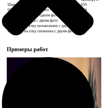
Шарик елочный с 1 фото
650
Шарик елочный с 2 фото
699
Шарик-шкатулка с одним фото
650
Шарик-шкатулка с двумя фото
699
Подвеска на елку колокольчик с двумя фото
590
Подвеска на елку снежинка с двумя фото
590
Примеры работ