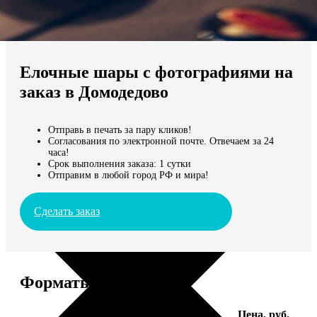
Не нашли Ваш город?
Мы доставляем по всему миру
Елочные шары с фотографиями на
Продолжить без города
заказ в Домодедово
Отправь в печать за пару кликов!
Согласования по электронной почте. Отвечаем за 24
часа!
Срок выполнения заказа: 1 сутки
Отправим в любой город РФ и мира!
Сделать заказ
Форматы и цены
Услуга
Цена, руб.