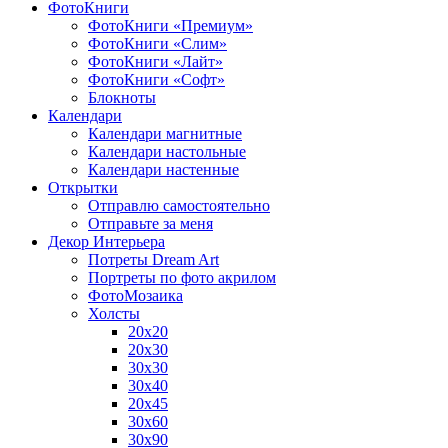
ФотоКниги
ФотоКниги «Премиум»
ФотоКниги «Слим»
ФотоКниги «Лайт»
ФотоКниги «Софт»
Блокноты
Календари
Календари магнитные
Календари настольные
Календари настенные
Открытки
Отправлю самостоятельно
Отправьте за меня
Декор Интерьера
Потреты Dream Art
Портреты по фото акрилом
ФотоМозаика
Холсты
20х20
20х30
30х30
30х40
20х45
30х60
30х90