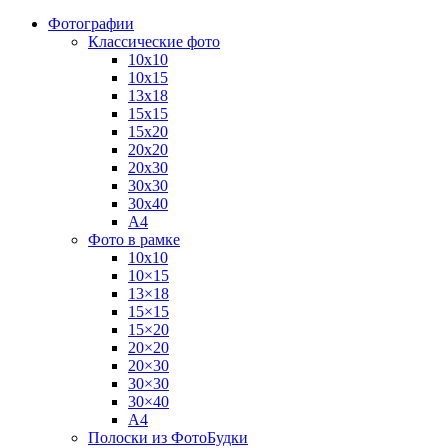
Фотографии
Классические фото
10х10
10х15
13х18
15х15
15х20
20х20
20х30
30х30
30х40
А4
Фото в рамке
10х10
10×15
13×18
15×15
15×20
20×20
20×30
30×30
30×40
A4
Полоски из ФотоБудки