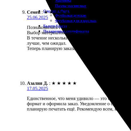
Магниты
Пазлы магнитные
Одежда с Фото
Семен
:
★
★
★
★
★
Футболки детские
25.06.2025
Футболки для взрослых
Бьюти-боксы
Познакомилась с этой компанией, когда искала, где
Подарочные сертификаты
Выбор материалов меня порадовал, а цена великол
В течение нескольких дней мне пришло уведомление
лучше, чем ожидал.
Теперь планирую заказать ещё несколько изделий,
Азалия Д.
:
★
★
★
★
★
17.05.2025
Единственное, что меня удивило — это скорость ис
формат и оформила заказ. Уведомление о статусе пр
планирую печатать ещё. Рекомендую всем, кто хоч