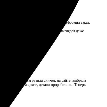
загрузил фото на сайт, выбрал формат и оформил заказ.
ом печати и яркостью цветов. Холст выглядел даже
азался простым: загрузила снимок на сайте, выбрала
на высоте! Цвета яркие, детали проработаны. Теперь