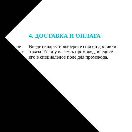
4. ДОСТАВКА И ОПЛАТА
той. После
Введите адрес и выберите способ доставки
 на email с
заказа. Если у вас есть промокод, введите
вим заказ
его в специальное поле для промокода.
мером для