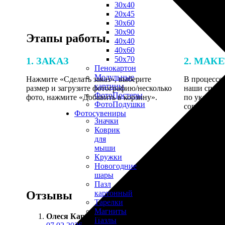
30х40
20х45
30х60
30х90
Этапы работы
40х40
40х60
50х70
1. ЗАКАЗ
2. МАК
Пенокартон
Модульные
Нажмите «Сделать заказ», выберите
В процессе 
картины
размер и загрузите фотографию/несколько
наши специ
ФотоПостеры
фото, нажмите «Добавить в корзину».
по указанно
ФотоПодушки
согласовани
Фотоcувениры
Значки
Коврик
для
мыши
Кружки
Новогодние
шары
Пазл
Отзывы
картонный
Тарелки
Магниты
Олеся Карпова
:
Пазлы