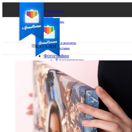
О ФотоПочте
Акции
Сделаем за вас
Бизнесу
FAQ
Франшиза
Поддержка и контакты
КАТАЛОГ
Оплата и доставка
Фотографии
Классические
фото
Ваш город:
10х10
10х15
Ваш регион доставки
13х18
15х15
Выберите из списка:
15х20
20х20
20х30
30х30
30х40
А4
Фото
в