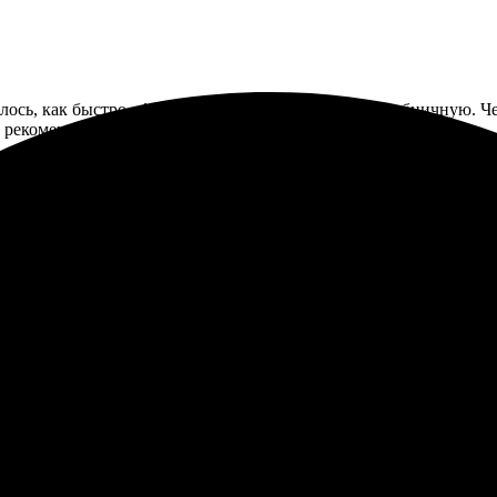
сь, как быстро оформили заказ и доставили на клубничную. Че
, рекомендую.
те, процесс оказался простым и удобным. Результат вышел ярким 