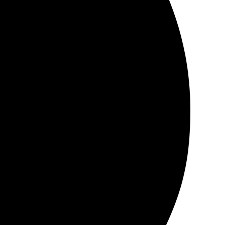
чество печати отличное, доставка без задержек.
 Обязательно закажу еще!
чное качество печати, ребята знают свое дело!