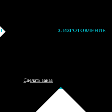
ЕТ
3. ИЗГОТОВЛЕНИЕ
подготовки заказа к печати
Оплатите заказ банковской кар
алисты могут связаться с Вами
оплаты получите подтверждение
му телефону или email для
описанием заказа. Когда отпра
я деталей.
вы получите письмо с трек-но
отслеживания.
Сделать заказ