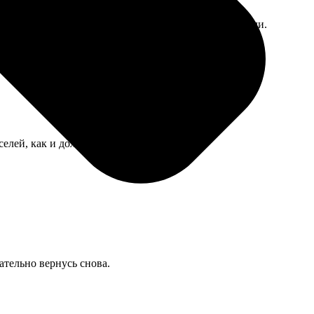
сь доплачивать отдельно, о чём сразу не предупредили.
елей, как и должно быть.
зательно вернусь снова.