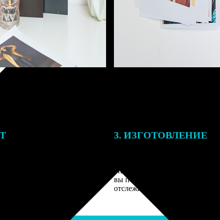
ЕТ
3. ИЗГОТОВЛЕНИЕ
подготовки заказа к печати
Оплатите заказ банковской кар
алисты могут связаться с Вами
оплаты получите подтверждение
му телефону или email для
описанием заказа. Когда отпра
я деталей.
вы получите письмо с трек-но
отслеживания.