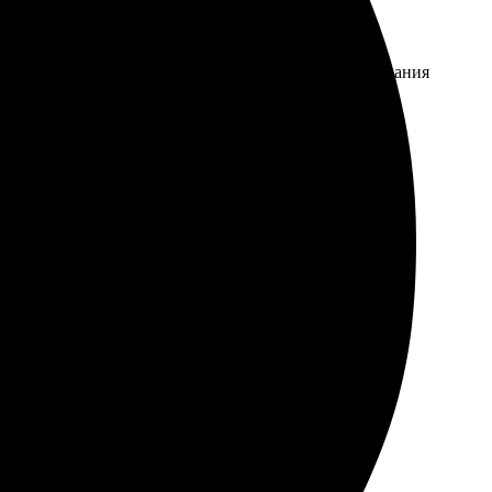
и четкие. Процесс оформления заказа прост и
ые размеры. Рекоммендую, отличный сервис для создания
соте. Рекомендую друзьям и знакомым.
сем, кто любит фотографии.