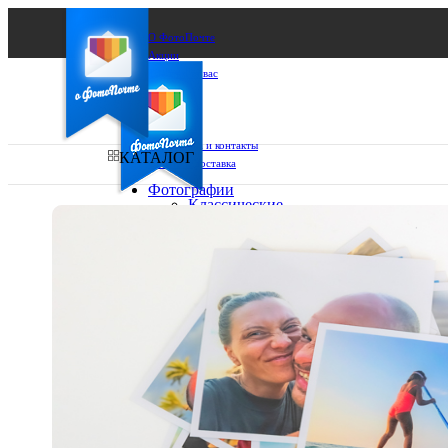
О ФотоПочте
Акции
Сделаем за вас
Бизнесу
FAQ
Франшиза
Поддержка и контакты
КАТАЛОГ
Оплата и доставка
Фотографии
Классические
фото
Ваш город:
10х10
10х15
Ваш регион доставки
13х18
15х15
Выберите из списка:
15х20
20х20
20х30
30х30
30х40
А4
Фото
в