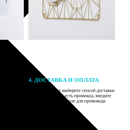
4. ДОСТАВКА И ОПЛАТА
той. После
Введите адрес и выберите способ доставки
 на email с
заказа. Если у вас есть промокод, введите
вим заказ
его в специальное поле для промокода
мером для