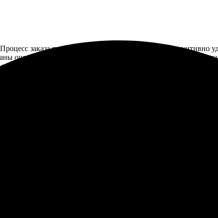
 Процесс заказа прост и понятен. Интерфейс сайта интуитивно 
ны очень качественно. Цвета яркие и насыщенные. Упаковка над
 друзьям.
ма. Удобный сайт, быстро загрузила снимки. Выбрала нужный фо
сь работа с компанией. Обязательно закажу снова!