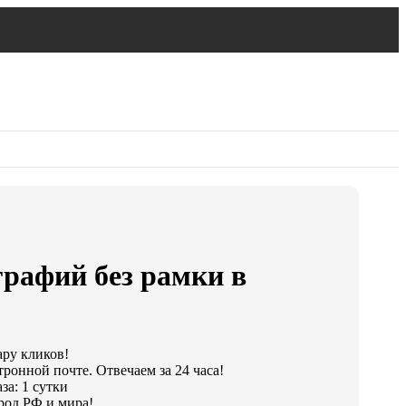
рафий без рамки в
ару кликов!
ронной почте. Отвечаем за 24 часа!
за: 1 сутки
род РФ и мира!