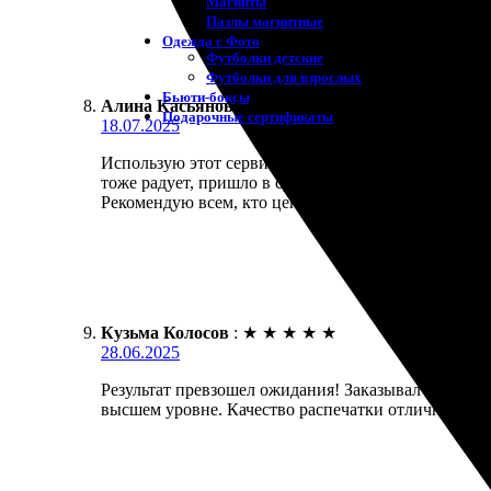
Магниты
Пазлы магнитные
Одежда с Фото
Футболки детские
Футболки для взрослых
Бьюти-боксы
Алина Касьянова
:
★
★
★
★
★
Подарочные сертификаты
18.07.2025
Использую этот сервис для печати фотографий. Очен
тоже радует, пришло в срок. Высокий уровень обсл
Рекомендую всем, кто ценит качество.
Кузьма Колосов
:
★
★
★
★
★
28.06.2025
Результат превзошел ожидания! Заказывал печать фо
высшем уровне. Качество распечатки отличное! Ре