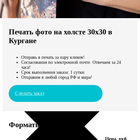
Не нашли Ваш город?
Мы доставляем по всему миру
Печать фото на холсте 30х30 в
Продолжить без города
Кургане
Отправь в печать за пару кликов!
Согласования по электронной почте. Отвечаем за 24
часа!
Срок выполнения заказа: 1 сутки
Отправим в любой город РФ и мира!
Сделать заказ
Форматы и цены
Услуга
Цена, руб.