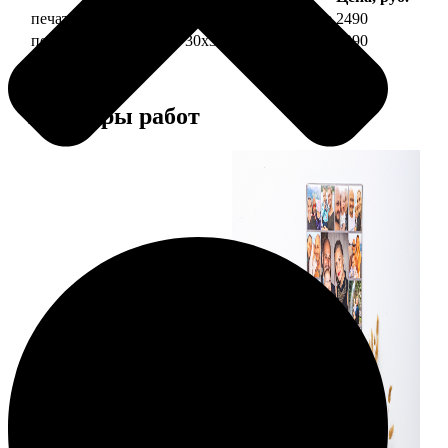
печать фото на холсте 30х30 на подрамнике
2490
печать фото на холсте 30х30 в раме
4990
Примеры работ