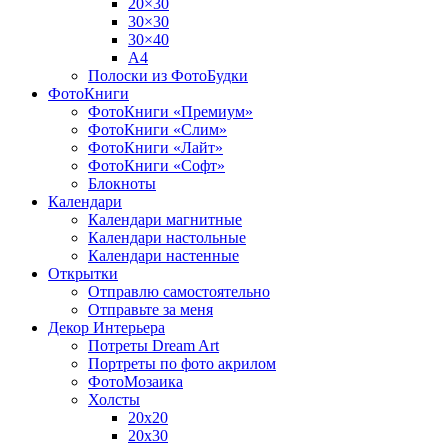
20×30
30×30
30×40
A4
Полоски из ФотоБудки
ФотоКниги
ФотоКниги «Премиум»
ФотоКниги «Слим»
ФотоКниги «Лайт»
ФотоКниги «Софт»
Блокноты
Календари
Календари магнитные
Календари настольные
Календари настенные
Открытки
Отправлю самостоятельно
Отправьте за меня
Декор Интерьера
Потреты Dream Art
Портреты по фото акрилом
ФотоМозаика
Холсты
20х20
20х30