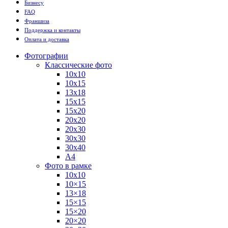
Бизнесу
FAQ
Франшиза
Поддержка и контакты
Оплата и доставка
Фотографии
Классические фото
10х10
10х15
13х18
15х15
15х20
20х20
20х30
30х30
30х40
А4
Фото в рамке
10х10
10×15
13×18
15×15
15×20
20×20